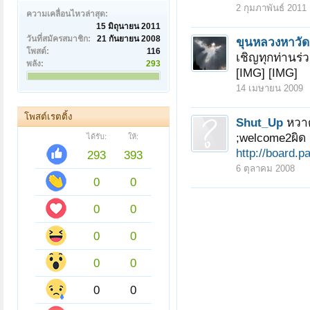
2 กุมภาพันธ์ 2011
ความเคลื่อนไหวล่าสุด:
15 มิถุนายน 2011
วันที่สมัครสมาชิก:
21 กันยายน 2008
ขุนหลวงหาวัด
โพสต์:
116
เชิญทุกท่านร่
พลัง:
293
[IMG] [IMG]
14 เมษายน 2009
โพสต์เรตติ้ง
Shut_Up
หวาด
;welcome2ผิด
ได้รับ:
ให้:
http://board.p
293
393
6 ตุลาคม 2008
0
0
0
0
0
0
0
0
0
0