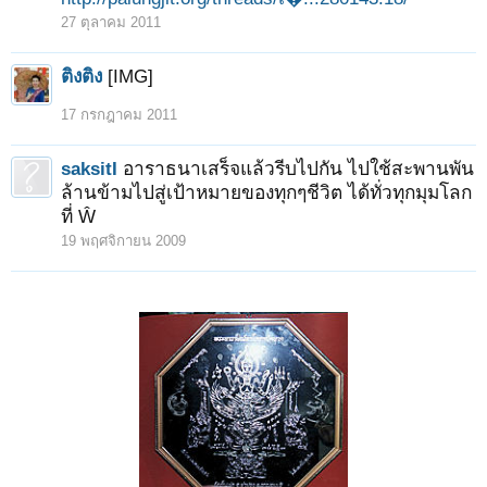
27 ตุลาคม 2011
ติงติง
[IMG]
17 กรกฎาคม 2011
saksitI
อาราธนาเสร็จแล้วรีบไปกัน ไปใช้สะพานพัน
ล้านข้ามไปสู่เป้าหมายของทุกๆชีวิต ได้ทั่วทุกมุมโลก
ที่ Ŵ
19 พฤศจิกายน 2009