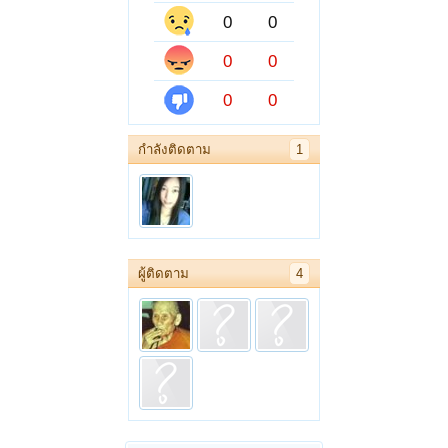
0
0
0
0
0
0
กำลังติดตาม
1
ผู้ติดตาม
4