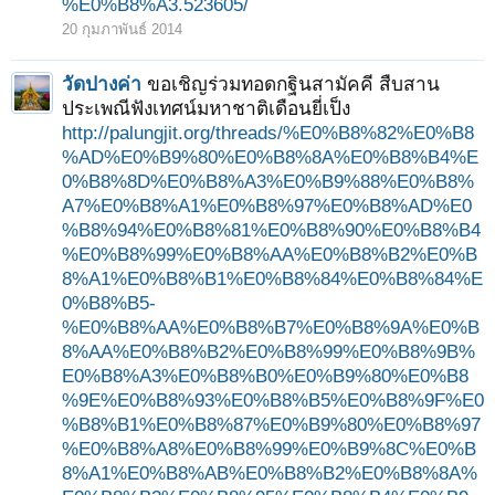
%E0%B8%A3.523605/
20 กุมภาพันธ์ 2014
วัดปางค่า
ขอเชิญร่วมทอดกฐินสามัคคี สืบสาน
ประเพณีฟังเทศน์มหาชาติเดือนยี่เป็ง
http://palungjit.org/threads/%E0%B8%82%E0%B8
%AD%E0%B9%80%E0%B8%8A%E0%B8%B4%E
0%B8%8D%E0%B8%A3%E0%B9%88%E0%B8%
A7%E0%B8%A1%E0%B8%97%E0%B8%AD%E0
%B8%94%E0%B8%81%E0%B8%90%E0%B8%B4
%E0%B8%99%E0%B8%AA%E0%B8%B2%E0%B
8%A1%E0%B8%B1%E0%B8%84%E0%B8%84%E
0%B8%B5-
%E0%B8%AA%E0%B8%B7%E0%B8%9A%E0%B
8%AA%E0%B8%B2%E0%B8%99%E0%B8%9B%
E0%B8%A3%E0%B8%B0%E0%B9%80%E0%B8
%9E%E0%B8%93%E0%B8%B5%E0%B8%9F%E0
%B8%B1%E0%B8%87%E0%B9%80%E0%B8%97
%E0%B8%A8%E0%B8%99%E0%B9%8C%E0%B
8%A1%E0%B8%AB%E0%B8%B2%E0%B8%8A%