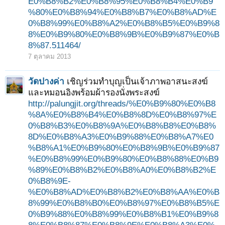
E0%B8%B2%E0%B8%95%E0%B8%B4%E0%B9
%80%E0%B8%94%E0%B8%B7%E0%B8%AD%E
0%B8%99%E0%B8%A2%E0%B8%B5%E0%B9%8
8%E0%B9%80%E0%B8%9B%E0%B9%87%E0%B
8%87.511464/
7 ตุลาคม 2013
วัดปางค่า
เชิญร่วมทำบุญเป็นเจ้าภาพอาสนะสงฆ์
และหมอนอิงพร้อมผ้ารองนั่งพระสงฆ์
http://palungjit.org/threads/%E0%B9%80%E0%B8
%8A%E0%B8%B4%E0%B8%8D%E0%B8%97%E
0%B8%B3%E0%B8%9A%E0%B8%B8%E0%B8%
8D%E0%B8%A3%E0%B9%88%E0%B8%A7%E0
%B8%A1%E0%B9%80%E0%B8%9B%E0%B9%87
%E0%B8%99%E0%B9%80%E0%B8%88%E0%B9
%89%E0%B8%B2%E0%B8%A0%E0%B8%B2%E
0%B8%9E-
%E0%B8%AD%E0%B8%B2%E0%B8%AA%E0%B
8%99%E0%B8%B0%E0%B8%97%E0%B8%B5%E
0%B9%88%E0%B8%99%E0%B8%B1%E0%B9%8