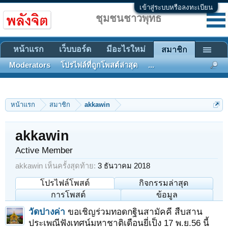
เข้าสู่ระบบหรือลงทะเบียน
ชุมชนชาวพุทธ
หน้าแรก
เว็บบอร์ด
มีอะไรใหม่
สมาชิก
Moderators
โปรไฟล์ที่ถูกโพสต์ล่าสุด
...
หน้าแรก
สมาชิก
akkawin
akkawin
Active Member
akkawin เห็นครั้งสุดท้าย:
3 ธันวาคม 2018
โปรไฟล์โพสต์
กิจกรรมล่าสุด
การโพสต์
ข้อมูล
วัดปางค่า
ขอเชิญร่วมทอดกฐินสามัคคี สืบสาน
ประเพณีฟังเทศน์มหาชาติเดือนยี่เป็ง 17 พ.ย.56 นี้