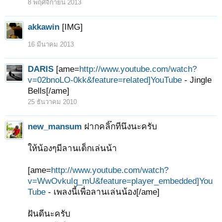
8 พฤศจิกายน 2013
akkawin
[IMG]
16 มีนาคม 2013
DARIS
[ame=
http://www.youtube.com/watch?
v=02bnoLO-0kk&feature=related]YouTube
- Jingle
Bells[/ame]
25 ธันวาคม 2010
new_mansum
ฝากคลิ๊กทีนึงนะครับ
ให้น้องๆมีลานเด็กเล่นน้า
[ame=
http://www.youtube.com/watch?
v=WwOvkuIq_mU&feature=player_embedded]You
Tube
- เพลงนี้เพื่อลานเล่นน้อง[/ame]
ฝันดีนะครับ