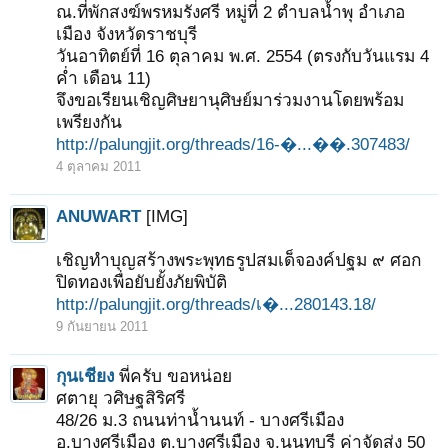
ณ.ที่พักสงฆ์พรหมรังศรี หมู่ที่ 2 ตำบลน้ำพุ อำเภอ
เมือง จังหวัดราชบุรี
วันอาทิตย์ที่ 16 ตุลาคม พ.ศ. 2554 (ตรงกับวันแรม 4
ค่ำ เดือน 11)
จึงขอเรียนเชิญศิษยานุศิษย์มาร่วมงานโดยพร้อม
เพรียงกัน
http://palungjit.org/threads/16-�...��.307483/
4 ตุลาคม 2011
ANUWART
[IMG]
เชิญทำบุญสร้างพระพุทธรูปสมเด็จองค์ปฐม ๙ ศอก
ปิดทองเพื่อยับยั้งภัยพิบัติ
http://palungjit.org/threads/เ�...280143.18/
9 กันยายน 2011
กุนเชียง
พี่ครับ ขอหน่อย
ศตายุ วศิษฐสิริศรี
48/26 ม.3 ถนนท่าน้ำนนท์ - บางศรีเมือง
อ.บางศรีเมือง ต.บางศรีเมือง จ.นนทบุรี ค่าจัดส่ง 50