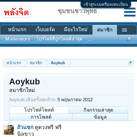
เข้าสู่ระบบหรือลงทะเบียน
ชุมชนชาวพุทธ
หน้าแรก
เว็บบอร์ด
มีอะไรใหม่
สมาชิก
Moderators
โปรไฟล์ที่ถูกโพสต์ล่าสุด
...
หน้าแรก
สมาชิก
Aoykub
Aoykub
สมาชิกใหม่
Aoykub เห็นครั้งสุดท้าย:
5 พฤษภาคม 2012
โปรไฟล์โพสต์
กิจกรรมล่าสุด
การโพสต์
ข้อมูล
ถั่วแขก
ดูดวงฟรี ฟรี
นิลขาว