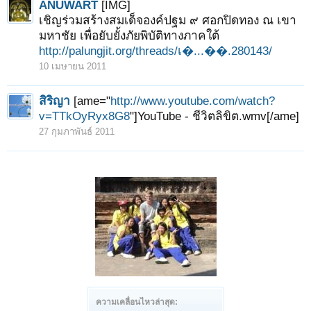
ANUWART
[IMG]
เชิญร่วมสร้างสมเด็จองค์ปฐม ๙ ศอกปิดทอง ณ เขา
มหาชัย เพื่อยับยั้งภัยพิบัติทางภาคใต้
http://palungjit.org/threads/เ�...��.280143/
10 เมษายน 2011
สิริญา
[ame="
http://www.youtube.com/watch?
v=TTkOyRyx8G8
"]YouTube - ชีวิตลิขิต.wmv[/ame]
27 กุมภาพันธ์ 2011
ความเคลื่อนไหวล่าสุด: