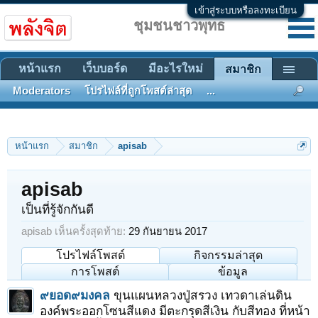
เข้าสู่ระบบหรือลงทะเบียน
ชุมชนชาวพุทธ
หน้าแรก
เว็บบอร์ด
มีอะไรใหม่
สมาชิก
Moderators
โปรไฟล์ที่ถูกโพสต์ล่าสุด
...
หน้าแรก
สมาชิก
apisab
apisab
เป็นที่รู้จักกันดี
apisab เห็นครั้งสุดท้าย:
29 กันยายน 2017
โปรไฟล์โพสต์
กิจกรรมล่าสุด
การโพสต์
ข้อมูล
๙ยอด๙มงคล
ขุนแผนหลวงปู่สรวง เทวดาเล่นดิน
องค์พระออกโซนสีแดง มีตะกรุดสีเงิน กับสีทอง ที่หน้า