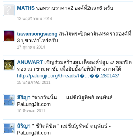
MATHS
ขอทราบราคาv2 องค์ที่2และ6 ครับ
13 พฤศจิกายน 2014
tawansongsaeng
สนใจพระปิดตาจันทรคราสองค์ที่
3 บูชาเท่าไหร่ครับ
17 ตุลาคม 2014
ANUWART
เชิญร่วมสร้างสมเด็จองค์ปฐม ๙ ศอกปิด
ทอง ณ เขามหาชัย เพื่อยับยั้งภัยพิบัติทางภาคใต้
http://palungjit.org/threads/เ�...��.280143/
15 พฤษภาคม 2011
สิริญา
"จากวันนั้น......แม่ชีณัฐทิพย์ ตนุพันธ์ -
PaLungJit.com
10 มีนาคม 2011
สิริญา
" ชีวิตลิขิต " แม่ชีณัฐทิพย์ ตนุพันธ์ -
PaLungJit.com