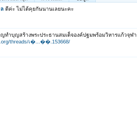
าล
ดีค่ะ ไม่ได้คุยกันนานเลยนะคะ
ิญทำบุญสร้างพระประธานสมเด็จองค์ปฐมพร้อมวิหารแก้วจุฬามณีค
it.org/threads/เ�...��.153668/