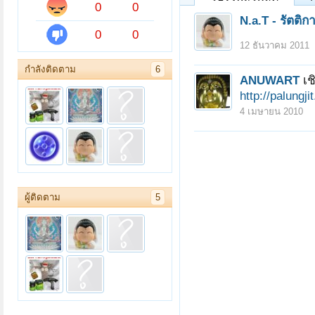
0
0
N.a.T - รัตติก
0
0
12 ธันวาคม 2011
กำลังติดตาม
6
ANUWART
เช
http://palungj
4 เมษายน 2010
ผู้ติดตาม
5