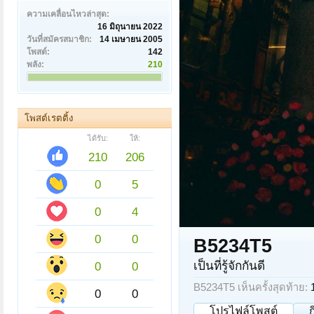
ความเคลื่อนไหวล่าสุด:
16 มิถุนายน 2022
วันที่สมัครสมาชิก:
14 เมษายน 2005
โพสต์:
142
พลัง:
210
โพสต์เรตติ้ง
ได้รับ:
ให้:
210
206
0
5
0
4
0
0
B5234T5
เป็นที่รู้จักกันดี
0
0
B5234T5 เห็นครั้งสุดท้าย:
0
0
โปรไฟล์โพสต์