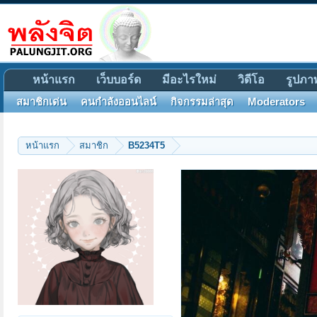
หน้าแรก
เว็บบอร์ด
มีอะไรใหม่
วิดีโอ
รูปภา
สมาชิกเด่น
คนกำลังออนไลน์
กิจกรรมล่าสุด
Moderators
หน้าแรก
สมาชิก
B5234T5