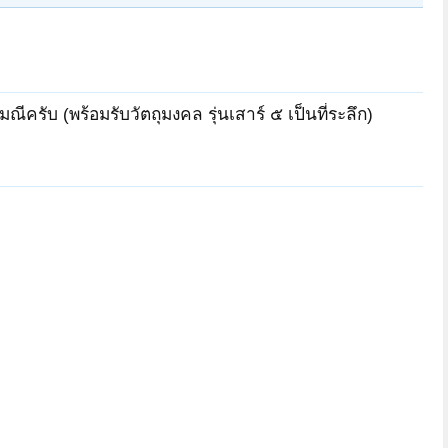
รับ (พร้อมรับวัตถุมงคล รุ่นเสาร์ ๕ เป็นที่ระลึก)
5th-Lotus
Namushakamunibutsu
iofeast
ต้นไม้โพธิ
N.a.T - รัตติกาล
NirvanaPhuket
Namushakamunibutsu
N.a.T - รัตติกาล
iofeast
5th-Lotus
NirvanaPhuket