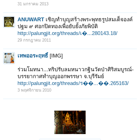
31 มกราคม 2013
ANUWART
เชิญทำบุญสร้างพระพุทธรูปสมเด็จองค์
ปฐม ๙ ศอกปิดทองเพื่อยับยั้งภัยพิบัติ
http://palungjit.org/threads/เ�...280143.18/
29 กรกฎาคม 2011
เทพออระฤทธิ์
[IMG]
ร่วมโมทนา...ทริปรับลมหนาวกฐินวัดป่าศิริสมบูรณ์-
บรรยากาศทำบุญออกพรรษา จ.บุรีรัมย์
http://palungjit.org/threads/ร��...��.265163/
3 พฤศจิกายน 2010