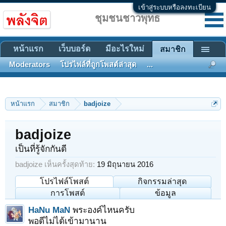
เข้าสู่ระบบหรือลงทะเบียน
ชุมชนชาวพุทธ
หน้าแรก
เว็บบอร์ด
มีอะไรใหม่
สมาชิก
Moderators
โปรไฟล์ที่ถูกโพสต์ล่าสุด
...
หน้าแรก
สมาชิก
badjoize
badjoize
เป็นที่รู้จักกันดี
badjoize เห็นครั้งสุดท้าย:
19 มิถุนายน 2016
โปรไฟล์โพสต์
กิจกรรมล่าสุด
การโพสต์
ข้อมูล
HaNu MaN
พระองค์ไหนครับ
พอดีไม่ได้เข้ามานาน