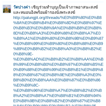
วัดปางค่า
เชิญร่วมทำบุญเป็นเจ้าภาพอาสนะสงฆ์
และหมอนอิงพร้อมผ้ารองนั่งพระสงฆ์
http://palungjit.org/threads/%E0%B9%80%E0%B8
%8A%E0%B8%B4%E0%B8%8D%E0%B8%97%E
0%B8%B3%E0%B8%9A%E0%B8%B8%E0%B8%
8D%E0%B8%A3%E0%B9%88%E0%B8%A7%E0
%B8%A1%E0%B9%80%E0%B8%9B%E0%B9%87
%E0%B8%99%E0%B9%80%E0%B8%88%E0%B9
%89%E0%B8%B2%E0%B8%A0%E0%B8%B2%E
0%B8%9E-
%E0%B8%AD%E0%B8%B2%E0%B8%AA%E0%B
8%99%E0%B8%B0%E0%B8%97%E0%B8%B5%E
0%B9%88%E0%B8%99%E0%B8%B1%E0%B9%8
8%E0%B8%87%E0%B8%9E%E0%B8%A3%E0%
B8%B0%E0%B8%AA%E0%B8%87%E0%B8%86
%E0%B9%8C-
%E0%B8%96%E0%B8%A7%E0%B8%B2%E0%B
8%A2%E0%B8%A7%E0%B8%B1%E0%B8%94%
E0%B8%9B%E0%B8%B2%E0%B8%87%E0%B8