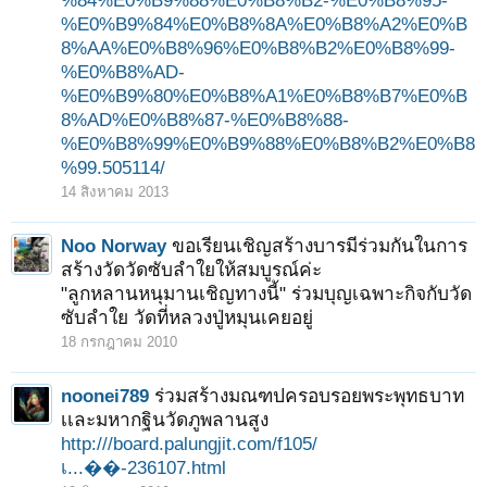
%84%E0%B9%88%E0%B8%B2-%E0%B8%95-
%E0%B9%84%E0%B8%8A%E0%B8%A2%E0%B
8%AA%E0%B8%96%E0%B8%B2%E0%B8%99-
%E0%B8%AD-
%E0%B9%80%E0%B8%A1%E0%B8%B7%E0%B
8%AD%E0%B8%87-%E0%B8%88-
%E0%B8%99%E0%B9%88%E0%B8%B2%E0%B8
%99.505114/
14 สิงหาคม 2013
Noo Norway
ขอเรียนเชิญสร้างบารมีร่วมกันในการ
สร้างวัดวัดซับลำใยให้สมบูรณ์ค่ะ
"ลูกหลานหนุมานเชิญทางนี้" ร่วมบุญเฉพาะกิจกับวัด
ซับลำใย วัดที่หลวงปู่หมุนเคยอยู่
18 กรกฎาคม 2010
noonei789
ร่วมสร้างมณฑปครอบรอยพระพุทธบาท
เเละมหากฐินวัดภูพลานสูง
http:///board.palungjit.com/f105/
เ...��-236107.html