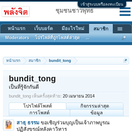
เข้าสู่ระบบหรือลงทะเบียน
ชุมชนชาวพุทธ
หน้าแรก
เว็บบอร์ด
มีอะไรใหม่
สมาชิก
Moderators
โปรไฟล์ที่ถูกโพสต์ล่าสุด
...
หน้าแรก
สมาชิก
bundit_tong
bundit_tong
เป็นที่รู้จักกันดี
bundit_tong เห็นครั้งสุดท้าย:
20 เมษายน 2014
โปรไฟล์โพสต์
กิจกรรมล่าสุด
การโพสต์
ข้อมูล
สาธุ ธรรม
ขอเชิญร่วมบุญเป็นเจ้าภาพบูรณ
ปฏิสังขรณ์หลังคาวิหาร