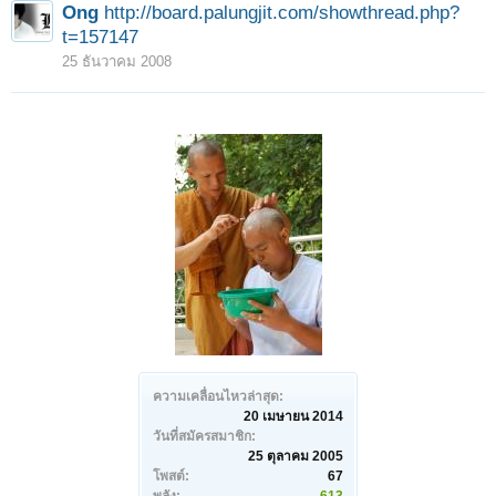
Ong
http://board.palungjit.com/showthread.php?
t=157147
25 ธันวาคม 2008
ความเคลื่อนไหวล่าสุด:
20 เมษายน 2014
วันที่สมัครสมาชิก:
25 ตุลาคม 2005
โพสต์:
67