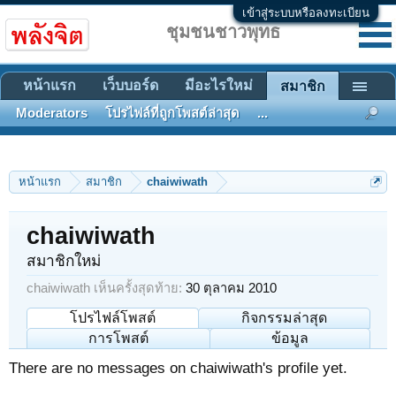
เข้าสู่ระบบหรือลงทะเบียน
ชุมชนชาวพุทธ
หน้าแรก
เว็บบอร์ด
มีอะไรใหม่
สมาชิก
Moderators
โปรไฟล์ที่ถูกโพสต์ล่าสุด
...
หน้าแรก
สมาชิก
chaiwiwath
chaiwiwath
สมาชิกใหม่
chaiwiwath เห็นครั้งสุดท้าย:
30 ตุลาคม 2010
โปรไฟล์โพสต์
กิจกรรมล่าสุด
การโพสต์
ข้อมูล
There are no messages on chaiwiwath's profile yet.