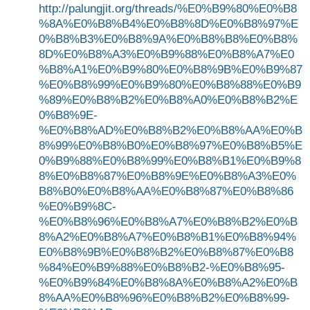
http://palungjit.org/threads/%E0%B9%80%E0%B8
%8A%E0%B8%B4%E0%B8%8D%E0%B8%97%E
0%B8%B3%E0%B8%9A%E0%B8%B8%E0%B8%
8D%E0%B8%A3%E0%B9%88%E0%B8%A7%E0
%B8%A1%E0%B9%80%E0%B8%9B%E0%B9%87
%E0%B8%99%E0%B9%80%E0%B8%88%E0%B9
%89%E0%B8%B2%E0%B8%A0%E0%B8%B2%E
0%B8%9E-
%E0%B8%AD%E0%B8%B2%E0%B8%AA%E0%B
8%99%E0%B8%B0%E0%B8%97%E0%B8%B5%E
0%B9%88%E0%B8%99%E0%B8%B1%E0%B9%8
8%E0%B8%87%E0%B8%9E%E0%B8%A3%E0%
B8%B0%E0%B8%AA%E0%B8%87%E0%B8%86
%E0%B9%8C-
%E0%B8%96%E0%B8%A7%E0%B8%B2%E0%B
8%A2%E0%B8%A7%E0%B8%B1%E0%B8%94%
E0%B8%9B%E0%B8%B2%E0%B8%87%E0%B8
%84%E0%B9%88%E0%B8%B2-%E0%B8%95-
%E0%B9%84%E0%B8%8A%E0%B8%A2%E0%B
8%AA%E0%B8%96%E0%B8%B2%E0%B8%99-