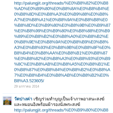
http://palungjit.org/threads/%E0%B8%82%E0%B8
%AD%E0%B9%80%E0%B8%8A%E0%B8%B4%E
0%B8%8D%E0%B8%A3%E0%B9%88%E0%B8%
A7%E0%B8%A1%E0%B8%9A%E0%B8%B8%E0
%B8%8D%E0%B9%80%E0%B8%9B%E0%B9%87
%E0%B8%99%E0%B9%80%E0%B8%88%E0%B9
%89%E0%B8%B2%E0%B8%A0%E0%B8%B2%E
0%B8%9E%E0%B8%9A%E0%B8%B9%E0%B8%
A3%E0%B8%93%E0%B8%9B%E0%B8%8F%E0%
B8%B4%E0%B8%AA%E0%B8%B1%E0%B8%87
%E0%B8%82%E0%B8%A3%E0%B8%93%E0%B9
%8C%E0%B8%AB%E0%B8%A5%E0%B8%B1%E
0%B8%87%E0%B8%84%E0%B8%B2%E0%B8%A
7%E0%B8%B4%E0%B8%AB%E0%B8%B2%E0%
B8%A3.523605/
29 มกราคม 2014
วัดปางค่า
เชิญร่วมทำบุญเป็นเจ้าภาพอาสนะสงฆ์
และหมอนอิงพร้อมผ้ารองนั่งพระสงฆ์
http://palungjit.org/threads/%E0%B9%80%E0%B8