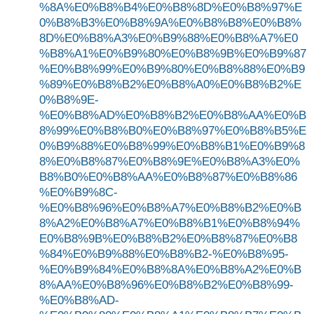
%8A%E0%B8%B4%E0%B8%8D%E0%B8%97%E
0%B8%B3%E0%B8%9A%E0%B8%B8%E0%B8%
8D%E0%B8%A3%E0%B9%88%E0%B8%A7%E0
%B8%A1%E0%B9%80%E0%B8%9B%E0%B9%87
%E0%B8%99%E0%B9%80%E0%B8%88%E0%B9
%89%E0%B8%B2%E0%B8%A0%E0%B8%B2%E
0%B8%9E-
%E0%B8%AD%E0%B8%B2%E0%B8%AA%E0%B
8%99%E0%B8%B0%E0%B8%97%E0%B8%B5%E
0%B9%88%E0%B8%99%E0%B8%B1%E0%B9%8
8%E0%B8%87%E0%B8%9E%E0%B8%A3%E0%
B8%B0%E0%B8%AA%E0%B8%87%E0%B8%86
%E0%B9%8C-
%E0%B8%96%E0%B8%A7%E0%B8%B2%E0%B
8%A2%E0%B8%A7%E0%B8%B1%E0%B8%94%
E0%B8%9B%E0%B8%B2%E0%B8%87%E0%B8
%84%E0%B9%88%E0%B8%B2-%E0%B8%95-
%E0%B9%84%E0%B8%8A%E0%B8%A2%E0%B
8%AA%E0%B8%96%E0%B8%B2%E0%B8%99-
%E0%B8%AD-