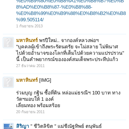
%E0%B9%80%E0%B8%A1%E0%B8%B7%E0%B
8%AD%E0%B8%87-%E0%B8%88-
%E0%B8%99%E0%B9%88%E0%B8%B2%E0%B8
%99.505114/
1 กันยายน 2013
มหาหินทร์
พรปีใหม่.. จากองค์หลวงพ่อฯ
"บุคคลผู้เข้าถึงพระรัตนตรัย จะไม่สลาย ไม่พินาศ
ไปด้วยอำนาจของโลกที่เต็มไปด้วยความแปรปรวน"
นี้ เป็นคำพยากรณ์ขององค์สมเด็จพระประทีปแก้ว
27 ธันวาคม 2011
มหาหินทร์
[IMG]
ร่วมบุญ กฐิน ซื้อที่ดิน หล่อแม่ธรณีฯ 100 บาท ทาง
วัดฯมอบให้ 1 องค์
เลี่ยมทอง พร้อมสร้อย
20 กันยายน 2011
สิริญา
" ชีวิตลิขิต " แม่ชีณัฐทิพย์ ตนุพันธ์