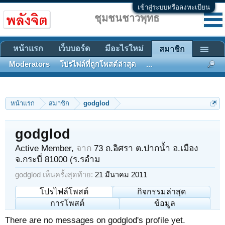
เข้าสู่ระบบหรือลงทะเบียน
ชุมชนชาวพุทธ
หน้าแรก
เว็บบอร์ด
มีอะไรใหม่
สมาชิก
Moderators
โปรไฟล์ที่ถูกโพสต์ล่าสุด
...
หน้าแรก
สมาชิก
godglod
godglod
Active Member
,
จาก
73 ถ.อิศรา ต.ปากน้ำ อ.เมือง
จ.กระบี่ 81000 (ร.รอำม
godglod เห็นครั้งสุดท้าย:
21 มีนาคม 2011
โปรไฟล์โพสต์
กิจกรรมล่าสุด
การโพสต์
ข้อมูล
There are no messages on godglod's profile yet.