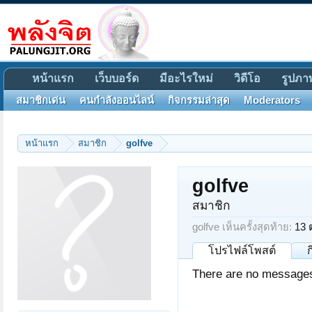
หน้าแรก
เว็บบอร์ด
มีอะไรใหม่
วิดีโอ
รูปภา
สมาชิกเด่น
คนกำลังออนไลน์
กิจกรรมล่าสุด
Moderators
หน้าแรก
สมาชิก
golfve
golfve
สมาชิก
golfve เห็นครั้งสุดท้าย:
13 
โปรไฟล์โพสต์
There are no messages 