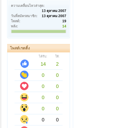
ความเคลื่อนไหวล่าสุด:
13 ตุลาคม 2007
วันที่สมัครสมาชิก:
13 ตุลาคม 2007
โพสต์:
19
พลัง:
14
โพสต์เรตติ้ง
ได้รับ:
ให้:
14
2
0
0
0
0
0
0
0
0
0
0