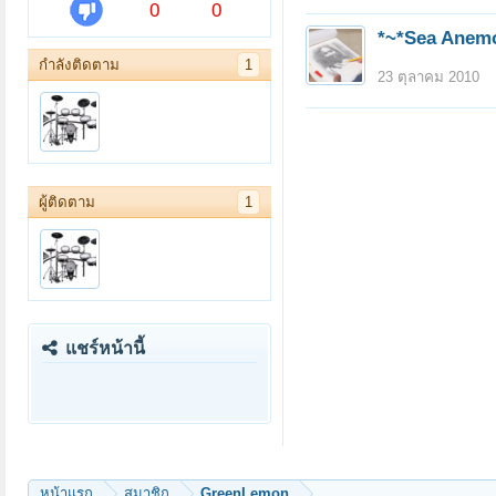
0
0
*~*Sea Anem
กำลังติดตาม
1
23 ตุลาคม 2010
ผู้ติดตาม
1
แชร์หน้านี้
หน้าแรก
สมาชิก
GreenLemon