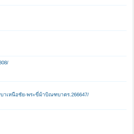
808/
รูบาเหนือชัย-พระขี่ม้าบิณฑบาตร.266647/