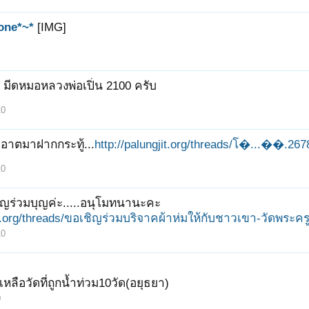
one*~*
[IMG]
 มีดหมอหลวงพ่อเปิ่น 2100 ครับ
10
อาตมาฝากกระทู้...
http://palungjit.org/threads/โ�...��.267
10
ิญร่วมบุญค่ะ.....อนุโมทนานะคะ
jit.org/threads/ขอเชิญร่วมบริจาคผ้าห่มให้กับชาวเขา-วัดพระค
10
หลือวัดที่ถูกน้ำท่วม10วัด(อยุธยา)
0