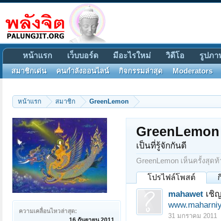
หน้าแรก
เว็บบอร์ด
มีอะไรใหม่
วิดีโอ
รูปภา
สมาชิกเด่น
คนกำลังออนไลน์
กิจกรรมล่าสุด
Moderators
หน้าแรก
สมาชิก
GreenLemon
GreenLemon
เป็นที่รู้จักกันดี
GreenLemon เห็นครั้งสุดท้
โปรไฟล์โพสต์
mahawet
เชิญ
www.maharniy
ความเคลื่อนไหวล่าสุด:
31 มกราคม 2011
16 กันยายน 2011