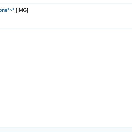
one*~*
[IMG]