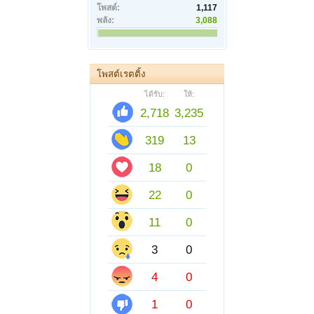
โพสต์:
1,117
พลัง:
3,088
โพสต์เรตติ้ง
ได้รับ:
ให้:
2,718
3,235
319
13
18
0
22
0
11
0
3
0
4
0
1
0