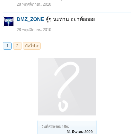
28 พฤศจิกายน 2010
DMZ_ZONE
สู้ๆ นะท่าน อย่าท้อถอย
28 พฤศจิกายน 2010
วันที่สมัครสมาชิก:
31 มีนาคม 2009