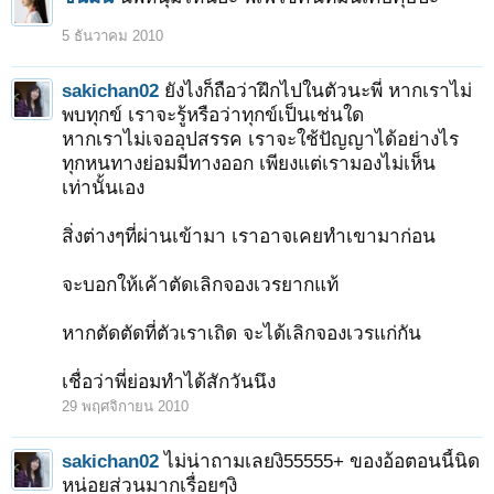
5 ธันวาคม 2010
sakichan02
ยังไงก็ถือว่าฝึกไปในตัวนะพี่ หากเราไม่
พบทุกข์ เราจะรู้หรือว่าทุกข์เป็นเช่นใด
หากเราไม่เจออุปสรรค เราจะใช้ปัญญาได้อย่างไร
ทุกหนทางย่อมมีทางออก เพียงแต่เรามองไม่เห็น
เท่านั้นเอง
สิ่งต่างๆที่ผ่านเข้ามา เราอาจเคยทำเขามาก่อน
จะบอกให้เค้าตัดเลิกจองเวรยากแท้
หากตัดตัดที่ตัวเราเถิด จะได้เลิกจองเวรแก่กัน
เชื่อว่าพี่ย่อมทำได้สักวันนึง
29 พฤศจิกายน 2010
sakichan02
ไม่น่าถามเลยงิ55555+ ของอ้อตอนนี้นิด
หน่อยส่วนมากเรื่อยๆงิ