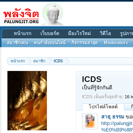
หน้าแรก
เว็บบอร์ด
มีอะไรใหม่
วิดีโอ
รูปภา
สมาชิกเด่น
คนกำลังออนไลน์
กิจกรรมล่าสุด
Moderators
หน้าแรก
สมาชิก
ICDS
ICDS
เป็นที่รู้จักกันดี
ICDS เห็นครั้งสุดท้าย:
16 
โปรไฟล์โพสต์
สาธุ ธรรม
ขอเ
http://pal
%E0%B9%88