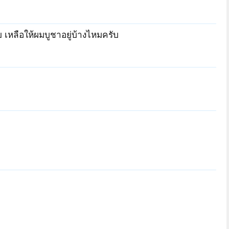
หลือให้ผมบูชาอยู่บ้างไหมครับ