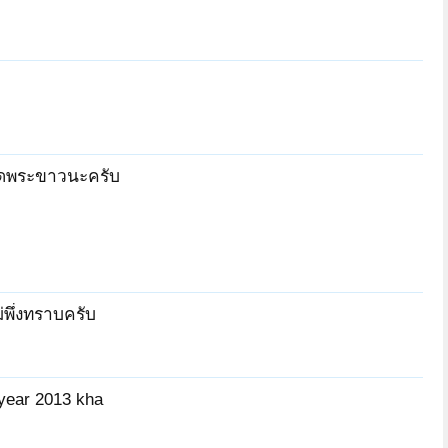
ัดพระขาวนะครับ
่พึ่งทราบครับ
 year 2013 kha