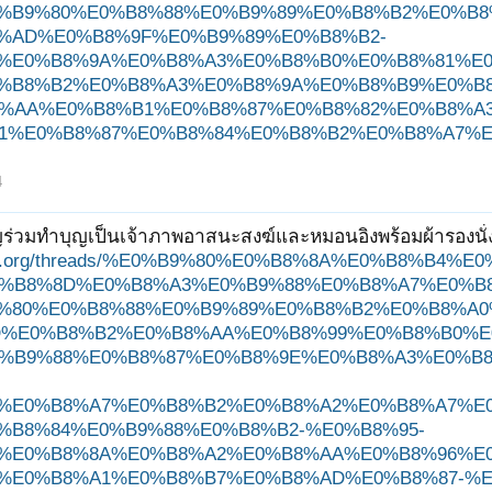
%B9%80%E0%B8%88%E0%B9%89%E0%B8%B2%E0%B
%AD%E0%B8%9F%E0%B9%89%E0%B8%B2-
%E0%B8%9A%E0%B8%A3%E0%B8%B0%E0%B8%81%E
%B8%B2%E0%B8%A3%E0%B8%9A%E0%B8%B9%E0%B
%AA%E0%B8%B1%E0%B8%87%E0%B8%82%E0%B8%A
1%E0%B8%87%E0%B8%84%E0%B8%B2%E0%B8%A7%E
4
ญร่วมทำบุญเป็นเจ้าภาพอาสนะสงฆ์และหมอนอิงพร้อมผ้ารองนั่
ungjit.org/threads/%E0%B9%80%E0%B8%8A%E0%B8%
%B8%8D%E0%B8%A3%E0%B9%88%E0%B8%A7%E0%B
%80%E0%B8%88%E0%B9%89%E0%B8%B2%E0%B8%A0
%E0%B8%B2%E0%B8%AA%E0%B8%99%E0%B8%B0%E
%B9%88%E0%B8%87%E0%B8%9E%E0%B8%A3%E0%B
%E0%B8%A7%E0%B8%B2%E0%B8%A2%E0%B8%A7%E
%B8%84%E0%B9%88%E0%B8%B2-%E0%B8%95-
%E0%B8%8A%E0%B8%A2%E0%B8%AA%E0%B8%96%E0
%E0%B8%A1%E0%B8%B7%E0%B8%AD%E0%B8%87-%E