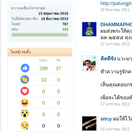
http://palungj
ความเคลื่อนไหวล่าสุด:
30 สิงหาคม 2011
15 พฤษภาคม 2016
วันที่สมัครสมาชิก:
19 ธันวาคม 2010
DHAMMAPH
โพสต์:
787
พลัง:
309
ผมส่งพระให้คุ
มค.๒๕๕๔ คุณ
27 มกราคม 2011
โพสต์เรตติ้ง
คิดดีจัง
แวะมา
ได้รับ:
ให้:
299
37
ทำความรู่จักค
10
0
เห็นคุณตอบกระ
0
0
เพิ่อจะได้ขอ
0
0
17 มกราคม 2011
0
0
sitcy
ผมให้ไว้
0
0
10 มกราคม 2011