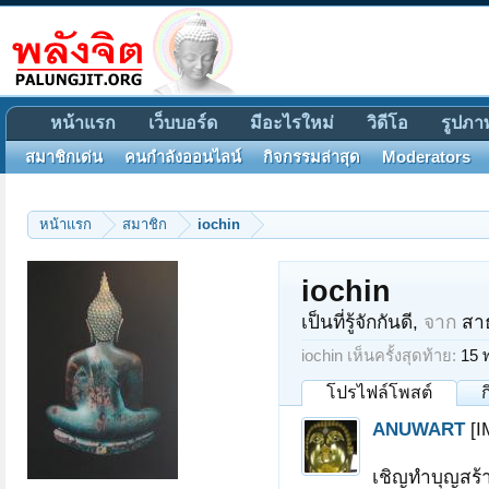
หน้าแรก
เว็บบอร์ด
มีอะไรใหม่
วิดีโอ
รูปภา
สมาชิกเด่น
คนกำลังออนไลน์
กิจกรรมล่าสุด
Moderators
หน้าแรก
สมาชิก
iochin
iochin
เป็นที่รู้จักกันดี
,
จาก
สาธ
iochin เห็นครั้งสุดท้าย:
15 
โปรไฟล์โพสต์
ANUWART
[I
เชิญทำบุญสร้า