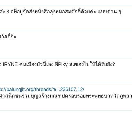
ค่ะ ขอที่อยู่จัดส่งหนังสือลุงหมอสมศักดิ์ด้วยค่ะ แบบด่วน ๆ
ัสดิ์จ้ะ
ง iRYNE คนเมืองบัวนี้เอง พี่Piky ส่งของไปให้ได้รับยัง?
tp://palungjit.org/threads/รம.236107.12/
ธศาสนิกชนร่วมบุญสร้างมณฑปครอบรอยพระพุทธบาทวัดภูพลา