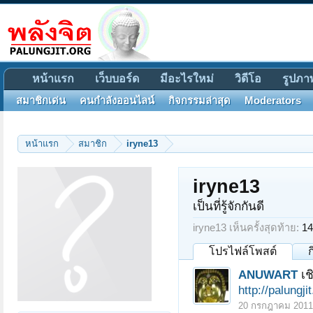
หน้าแรก
เว็บบอร์ด
มีอะไรใหม่
วิดีโอ
รูปภา
สมาชิกเด่น
คนกำลังออนไลน์
กิจกรรมล่าสุด
Moderators
หน้าแรก
สมาชิก
iryne13
iryne13
เป็นที่รู้จักกันดี
iryne13 เห็นครั้งสุดท้าย:
14
โปรไฟล์โพสต์
ANUWART
เช
http://palungj
20 กรกฎาคม 2011