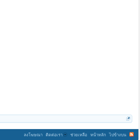
noonei789
พระฐานธมฺโม
ลงโฆษณา
ติดต่อเรา
ช่วยเหลือ
หน้าหลัก
ไปข้างบน