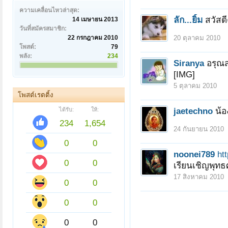
ความเคลื่อนไหวล่าสุด:
ลัก...ยิ้ม
สวัสดี
14 เมษายน 2013
วันที่สมัครสมาชิก:
22 กรกฎาคม 2010
20 ตุลาคม 2010
โพสต์:
79
พลัง:
234
Siranya
อรุณสว
[IMG]
5 ตุลาคม 2010
โพสต์เรตติ้ง
jaetechno
น้อ
ได้รับ:
ให้:
234
1,654
24 กันยายน 2010
0
0
noonei789
ht
0
0
เรียนเชิญพุท
17 สิงหาคม 2010
0
0
0
0
0
0