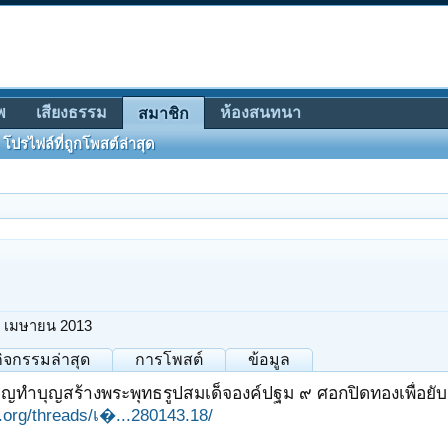
พ
เสียงธรรม
ห้องสนทนา
สมาชิก
โปรไฟล์ที่ถูกโพสต์ล่าสุด
 เมษายน 2013
กิจกรรมล่าสุด
การโพสต์
ข้อมูล
ิญทำบุญสร้างพระพุทธรูปสมเด็จองค์ปฐม ๙ ศอกปิดทองเพื่อยับยั้
it.org/threads/เ�...280143.18/