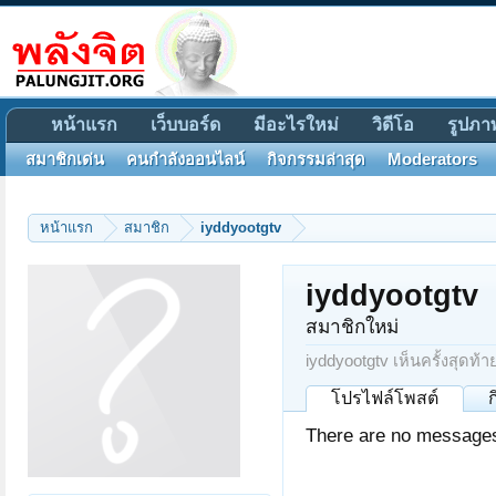
หน้าแรก
เว็บบอร์ด
มีอะไรใหม่
วิดีโอ
รูปภา
สมาชิกเด่น
คนกำลังออนไลน์
กิจกรรมล่าสุด
Moderators
หน้าแรก
สมาชิก
iyddyootgtv
iyddyootgtv
สมาชิกใหม่
iyddyootgtv เห็นครั้งสุดท้า
โปรไฟล์โพสต์
There are no messages 