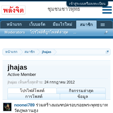
เข้าสู่ระบบหรือลงทะเบียน
ชุมชนชาวพุทธ
หน้าแรก
เว็บบอร์ด
มีอะไรใหม่
สมาชิก
Moderators
โปรไฟล์ที่ถูกโพสต์ล่าสุด
...
หน้าแรก
สมาชิก
jhajas
jhajas
Active Member
jhajas เห็นครั้งสุดท้าย:
24 กรกฎาคม 2012
โปรไฟล์โพสต์
กิจกรรมล่าสุด
การโพสต์
ข้อมูล
noonei789
ร่วมสร้างมณฑปครอบรอยพระพุทธบาท
วัดภูพลานสูง