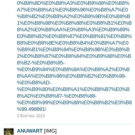
0%B8%8D%E0%B8%A3%E0%B9%88%E0%B8%
A7%E0%B8%A1%E0%B8%96%E0%B8%A7%E0
%B8%B2%E0%B8%A2%E0%B8%9B%E0%B8%B
1%E0%B8%88%E0%B8%88%E0%B8%B1%E0%B
8%A2%E0%B8%AA%E0%B8%A3%E0%B9%89%
E0%B8%B2%E0%B8%87%E0%B8%81%E0%B8%
B8%E0%B8%8E%E0%B8%B4%E0%B8%A7%E0
%B8%B1%E0%B8%94%E0%B8%9B%E0%B8%B
2%E0%B8%87%E0%B8%84%E0%B9%88%E0%B
8%B2-%E0%B8%95-
%E0%B9%84%E0%B8%8A%E0%B8%A2%E0%B
8%AA%E0%B8%96%E0%B8%B2%E0%B8%99-
%E0%B8%AD-
%E0%B9%80%E0%B8%A1%E0%B8%B7%E0%B
8%AD%E0%B8%87-%E0%B8%88-
%E0%B8%99%E0%B9%88%E0%B8%B2%E0%B8
%99.498891/
3 สิงหาคม 2013
ANUWART
[IMG]