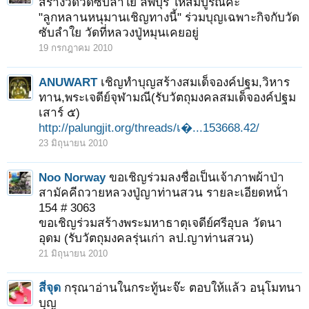
สร้างวัดวัดซับลำใย ลพบุรี ให้สมบูรณ์ค่ะ
"ลูกหลานหนุมานเชิญทางนี้" ร่วมบุญเฉพาะกิจกับวัด
ซับลำใย วัดที่หลวงปู่หมุนเคยอยู่
19 กรกฎาคม 2010
ANUWART
เชิญทำบุญสร้างสมเด็จองค์ปฐม,วิหาร
ทาน,พระเจดีย์จุฬามณี(รับวัตถุมงคลสมเด็จองค์ปฐม
เสาร์ ๕)
http://palungjit.org/threads/เ�...153668.42/
23 มิถุนายน 2010
Noo Norway
ขอเชิญร่วมลงชื่อเป็นเจ้าภาพผ้าป่า
สามัคคีถวายหลวงปู่ญาท่านสวน รายละเอียดหน้่า
154 # 3063
ขอเชิญร่วมสร้างพระมหาธาตุเจดีย์ศรีอุบล วัดนา
อุดม (รับวัตถุมงคลรุ่นเก่า ลป.ญาท่านสวน)
21 มิถุนายน 2010
สี่จุด
กรุณาอ่านในกระทู้นะจ๊ะ ตอบให้แล้ว อนุโมทนา
บุญ