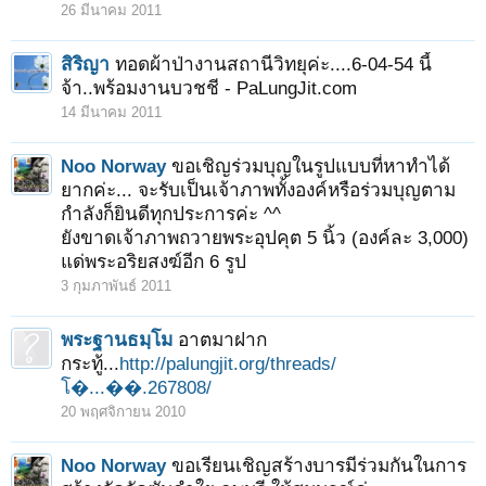
26 มีนาคม 2011
สิริญา
ทอดผ้าป่างานสถานีวิทยุค่ะ....6-04-54 นี้
จ้า..พร้อมงานบวชชี - PaLungJit.com
14 มีนาคม 2011
Noo Norway
ขอเชิญร่วมบุญในรูปแบบที่หาทำได้
ยากค่ะ... จะรับเป็นเจ้าภาพทั้งองค์หรือร่วมบุญตาม
กำลังก็ยินดีทุกประการค่ะ ^^
ยังขาดเจ้าภาพถวายพระอุปคุต 5 นิ้ว (องค์ละ 3,000)
แด่พระอริยสงฆ์อีก 6 รูป
3 กุมภาพันธ์ 2011
พระฐานธมฺโม
อาตมาฝาก
กระทู้...
http://palungjit.org/threads/
โ�...��.267808/
20 พฤศจิกายน 2010
Noo Norway
ขอเรียนเชิญสร้างบารมีร่วมกันในการ