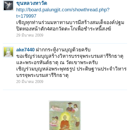
ขุนหลวงหาวัด
http://board.palungjit.com/showthread.php?
t=179997
เชิญทุกท่านร่วมมหาทานบารมีสร้างสมเด็จองค์ปฐม
ปิดทองหน้าตัก4ศอกวัดตะโกเพื่อชำระหนี้สงฆ์
29 มีนาคม 2009
ake7440
ฝากกระทู้งานบุญด้วยครับ
ขอเชิญร่วมบุญสร้างวิหารบรรจุพระบรมสารีริกธาตุ
และพระอรหันต์ธาตุ ณ วัดเขาพระครับ
เชิญร่วมบุญหล่อพระพุทธรูป ประดิษฐานประจำวิหาร
บรรจุพระบรมสารีริกธาตุ
20 มีนาคม 2009