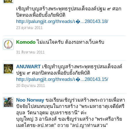
เชิญทำบุญสร้างพระพุทธรูปสมเด็จองค์ปฐม ๙ ศอก
ปิดทองเพื่อยับยั้งภัยพิบัติ
http://palungjit.org/threads/เ�...280143.18/
23 ตุลาคม 2011
Komodo
ไม่แน่ใจครับ ต้องรอทางเว็บครับ
31 สิงหาคม 2011
ANUWART
เชิญทำบุญสร้างพระพุทธรูปสมเด็จองค์
ปฐม ๙ ศอกปิดทองเพื่อยับยั้งภัยพิบัติ
http://palungjit.org/threads/เ�...280143.15/
20 มิถุนายน 2011
Noo Norway
ขอเรียนเชิญร่วมสร้างพระถวายเพื่อหา
ปัจจัยไปสมทบทุนในการสร้าง "พระมหาธาตุเจดีย์ศรี
อุบล วัดนาอุดม อุบลราชธานี" ค่ะ
บุญใหญ่ 3 อานิสงส์ ขอเชิญร่วมสร้าง "พระศรีอาริย
เมตไตรย-ลป.ทวด" ถวาย "ลป.ญาท่านสวน"