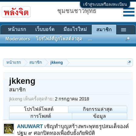
เข้าสู่ระบบหรือลงทะเบียน
ชุมชนชาวพุทธ
หน้าแรก
เว็บบอร์ด
มีอะไรใหม่
สมาชิก
Moderators
โปรไฟล์ที่ถูกโพสต์ล่าสุด
...
หน้าแรก
สมาชิก
jkkeng
jkkeng
สมาชิก
jkkeng เห็นครั้งสุดท้าย:
2 กรกฎาคม 2018
โปรไฟล์โพสต์
กิจกรรมล่าสุด
การโพสต์
ข้อมูล
ANUWART
เชิญทำบุญสร้างพระพุทธรูปสมเด็จองค์
ปฐม ๙ ศอกปิดทองเพื่อยับยั้งภัยพิบัติ