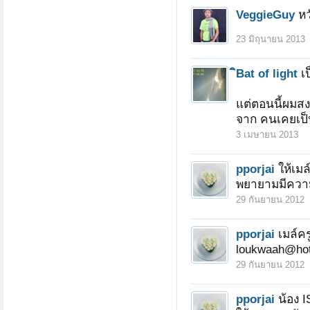
VeggieGuy
หว
23 มิถุนายน 2013
ิBat of light
เ
แต่ตอนนี้ผมสง
จาก คนเคยเป็น
3 เมษายน 2013
pporjai
ให้เม
พยายามมีความ
29 กันยายน 2012
pporjai
เมล์คร
loukwaah@hotm
29 กันยายน 2012
pporjai
น้อง I