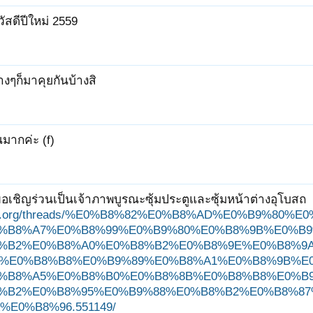
วัสดีปีใหม่ 2559
่างๆก็มาคุยกันบ้างสิ
มากค่ะ (f)
อเชิญร่วนเป็นเจ้าภาพบูรณะซุ้มประตูและซุ้มหน้าต่างอุโบสถ
ungjit.org/threads/%E0%B8%82%E0%B8%AD%E0%B9%
%B8%A7%E0%B8%99%E0%B9%80%E0%B8%9B%E0%B9
%B2%E0%B8%A0%E0%B8%B2%E0%B8%9E%E0%B8%9
%E0%B8%B8%E0%B9%89%E0%B8%A1%E0%B8%9B%E
%B8%A5%E0%B8%B0%E0%B8%8B%E0%B8%B8%E0%B
%B2%E0%B8%95%E0%B9%88%E0%B8%B2%E0%B8%8
E0%B8%96.551149/