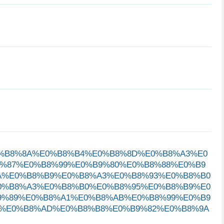
80%E0%B8%8A%E0%B8%B4%E0%B8%8D%E0%B8%A3%E0
%87%E0%B8%99%E0%B9%80%E0%B8%88%E0%B9
A%E0%B8%B9%E0%B8%A3%E0%B8%93%E0%B8%B0
0%B8%A3%E0%B8%B0%E0%B8%95%E0%B8%B9%E0
9%89%E0%B8%A1%E0%B8%AB%E0%B8%99%E0%B9
7%E0%B8%AD%E0%B8%B8%E0%B9%82%E0%B8%9A