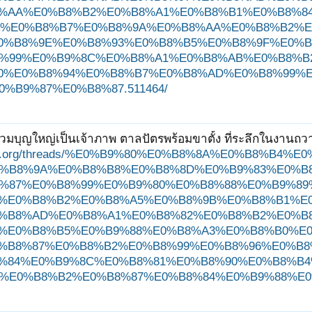
%AA%E0%B8%B2%E0%B8%A1%E0%B8%B1%E0%B8%84
%E0%B8%B7%E0%B8%9A%E0%B8%AA%E0%B8%B2%E
0%B8%9E%E0%B8%93%E0%B8%B5%E0%B8%9F%E0%B
%99%E0%B9%8C%E0%B8%A1%E0%B8%AB%E0%B8%B
0%E0%B8%94%E0%B8%B7%E0%B8%AD%E0%B8%99%
%B9%87%E0%B8%87.511464/
่วมบุญใหญ่เป็นเจ้าภาพ ตาลปัตรพร้อมขาตั้ง ที่ระลึกในงานถว
ungjit.org/threads/%E0%B9%80%E0%B8%8A%E0%B8%
%B8%9A%E0%B8%B8%E0%B8%8D%E0%B9%83%E0%B
%87%E0%B8%99%E0%B9%80%E0%B8%88%E0%B9%89
%E0%B8%B2%E0%B8%A5%E0%B8%9B%E0%B8%B1%E
%B8%AD%E0%B8%A1%E0%B8%82%E0%B8%B2%E0%B8
%E0%B8%B5%E0%B9%88%E0%B8%A3%E0%B8%B0%E
%B8%87%E0%B8%B2%E0%B8%99%E0%B8%96%E0%B
%84%E0%B9%8C%E0%B8%81%E0%B8%90%E0%B8%B4
%E0%B8%B2%E0%B8%87%E0%B8%84%E0%B9%88%E0%B