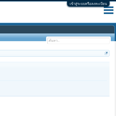
เข้าสู่ระบบหรือลงทะเบียน