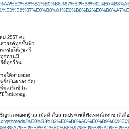
%AA%E0%B8%B1%E0%B8%87%E0%B8%82%E0%B8%A
1%E0%B8%87%E0%B8%84%E0%B8%B2%E0%B8%A7%E
ใหม่ 2557 ค่ะ
วรรค์ทุกชั้นฟ้า
าพรชัยให้สุขศรี
ทุกท่านมี
ิ์ทุกวี่วัน
้ายให้หายหมด
มพรั่งบันดาลขวัญ
เพิ่มเสริมชีวัน
ดีปีใหม่เทอญ.
ถัดไป >
ชิญร่วมทอดกฐินสามัคคี สืบสานประเพณีฟังเทศน์มหาชาติเดือนย
ungjit.org/threads/%E0%B8%82%E0%B8%AD%E0%B9%
%B8%A7%E0%B8%A1%E0%B8%97%E0%B8%AD%E0%B