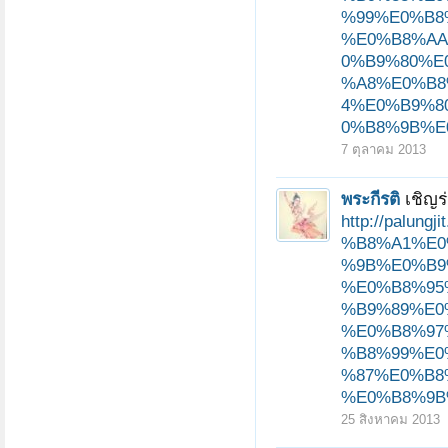
%99%E0%B8
%E0%B8%AA
0%B9%80%E
%A8%E0%B8
4%E0%B9%8
0%B8%9B%E0
7 ตุลาคม 2013
พระกีรติ
เชิญร
http://pal
%B8%A1%E0
%9B%E0%B9
%E0%B8%95
%B9%89%E0
%E0%B8%97
%B8%99%E0
%87%E0%B8
%E0%B8%9B
25 สิงหาคม 2013