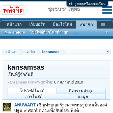
เข้าสู่ระบบหรือลงทะเบียน
ชุมชนชาวพุทธ
หน้าแรก
เว็บบอร์ด
มีอะไรใหม่
สมาชิก
Moderators
โปรไฟล์ที่ถูกโพสต์ล่าสุด
...
หน้าแรก
สมาชิก
kansamsas
kansamsas
เป็นที่รู้จักกันดี
kansamsas เห็นครั้งสุดท้าย:
6 กุมภาพันธ์ 2010
โปรไฟล์โพสต์
กิจกรรมล่าสุด
การโพสต์
ข้อมูล
ANUWART
เชิญทำบุญสร้างพระพุทธรูปสมเด็จองค์
ปฐม ๙ ศอกปิดทองเพื่อยับยั้งภัยพิบัติ