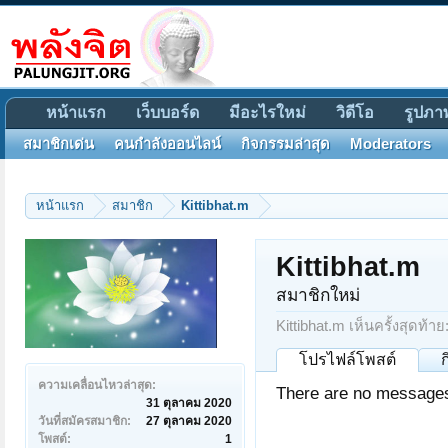
หน้าแรก
เว็บบอร์ด
มีอะไรใหม่
วิดีโอ
รูปภา
สมาชิกเด่น
คนกำลังออนไลน์
กิจกรรมล่าสุด
Moderators
หน้าแรก
สมาชิก
Kittibhat.m
Kittibhat.m
สมาชิกใหม่
Kittibhat.m เห็นครั้งสุดท้าย
โปรไฟล์โพสต์
ความเคลื่อนไหวล่าสุด:
There are no messages o
31 ตุลาคม 2020
วันที่สมัครสมาชิก:
27 ตุลาคม 2020
โพสต์:
1