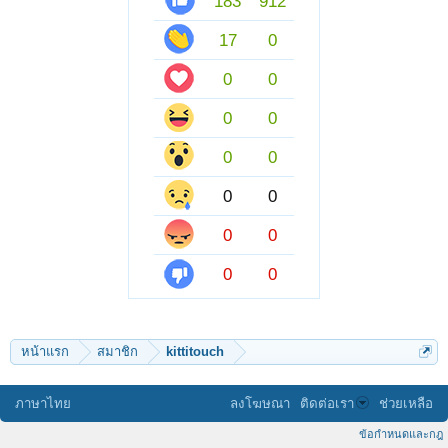
183
912
17
0
0
0
0
0
0
0
0
0
0
0
0
0
หน้าแรก
สมาชิก
kittitouch
ภาษาไทย
ลงโฆษณา
ติดต่อเรา
ช่วยเหลือ
ข้อกำหนดและกฎ