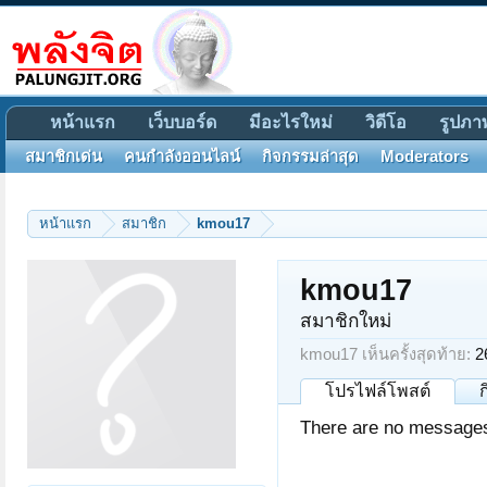
หน้าแรก
เว็บบอร์ด
มีอะไรใหม่
วิดีโอ
รูปภา
สมาชิกเด่น
คนกำลังออนไลน์
กิจกรรมล่าสุด
Moderators
หน้าแรก
สมาชิก
kmou17
kmou17
สมาชิกใหม่
kmou17 เห็นครั้งสุดท้าย:
2
โปรไฟล์โพสต์
There are no messages