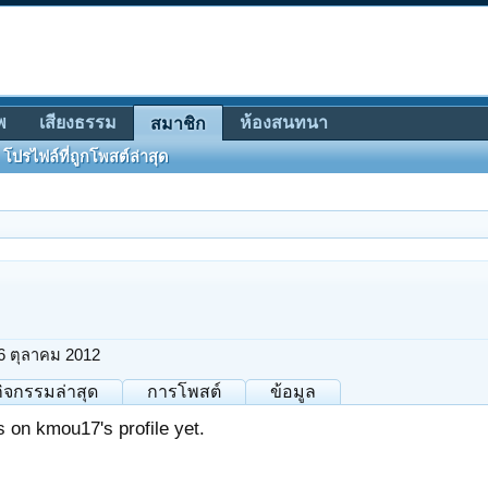
พ
เสียงธรรม
ห้องสนทนา
สมาชิก
โปรไฟล์ที่ถูกโพสต์ล่าสุด
6 ตุลาคม 2012
กิจกรรมล่าสุด
การโพสต์
ข้อมูล
 on kmou17's profile yet.