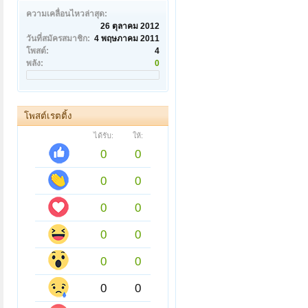
ความเคลื่อนไหวล่าสุด:
26 ตุลาคม 2012
วันที่สมัครสมาชิก:
4 พฤษภาคม 2011
โพสต์:
4
พลัง:
0
โพสต์เรตติ้ง
ได้รับ:
ให้:
0
0
0
0
0
0
0
0
0
0
0
0