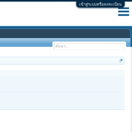
เข้าสู่ระบบหรือลงทะเบียน