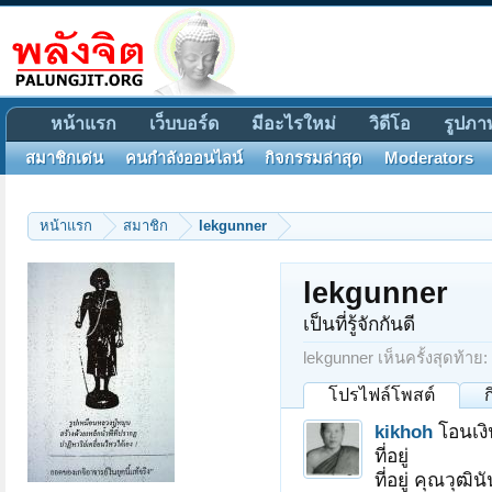
หน้าแรก
เว็บบอร์ด
มีอะไรใหม่
วิดีโอ
รูปภา
สมาชิกเด่น
คนกำลังออนไลน์
กิจกรรมล่าสุด
Moderators
หน้าแรก
สมาชิก
lekgunner
lekgunner
เป็นที่รู้จักกันดี
lekgunner เห็นครั้งสุดท้าย:
โปรไฟล์โพสต์
kikhoh
โอนเง
ที่อยู่
ที่อยู่ คุณวุฒิ