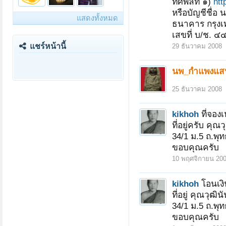
ทศพลที่ ๑)
htt
หรือบัญชีชื่
แสดงทั้งหมด
ธนาคาร กรุงเ
เสขที่ บ/ช. 
แชร์หน้านี้
29 ธันวาคม 2008
นพ_กำแพงแส
25 ธันวาคม 2008
kikhoh
ที่จอง
ที่อยู่ครับ คุณ
34/1 ม.5 ถ.พ
ขอบคุณครับ
10 พฤศจิกายน 20
kikhoh
โอนเงิ
ที่อยู่ คุณวุฒิ
หน้า 3 ของ 3
< ย้อนกลับ
1
2
3
34/1 ม.5 ถ.พ
ขอบคุณครับ