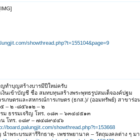
[IMG]
palungjit.com/showthread.php?t=155104&page=9
ิญทำบุญสร้างบารมีปีใหม่ครับ
ินเข้าบัญชี ชื่อ สมทบทุนสร้างพระพุทธรูปสมเด็จองค์ปฐม
ารเกษตรและสหกรณ์การเกษตร (ธกส.)/ (ออมทรัพย์) สาขาร่อน
๙๑๕ – ๒ -๘๕๖๑๒ – ๒
ธรรม ธรรมเจริญ โทร. ๐๘๓ – ๖๓๔๔๕๑๓
าน โทร. ๐๘๙ – ๗๔๘๙๔๔๖
tp://board.palungjit.com/showthread.php?t=153668
ิญ นำพระบรมสารีริกธาตุ- เพชรพยานาค – วัตถุมงคลต่าง ๆ ม