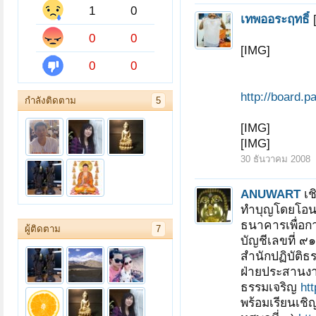
1
0
เทพออระฤทธิ์
0
0
[IMG]
0
0
http://board.
กำลังติดตาม
5
[IMG]
[IMG]
30 ธันวาคม 2008
ANUWART
เช
ทำบุญโดยโอนเง
ธนาคารเพื่อก
ผู้ติดตาม
7
บัญชีเลขที่ 
สำนักปฏิบัติ
ฝ่ายประสานง
ธรรมเจริญ
ht
พร้อมเรียนเช