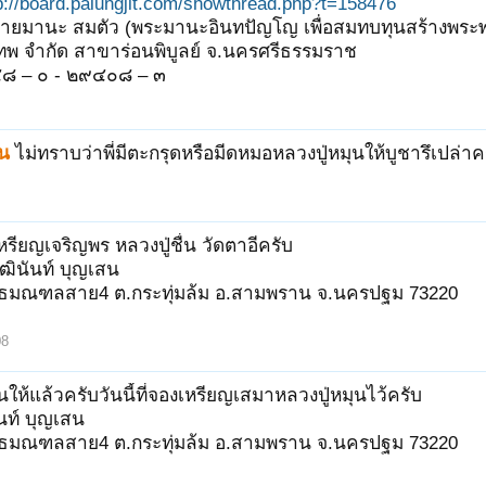
p://board.palungjit.com/showthread.php?t=158476
อ นายมานะ สมตัว (พระมานะอินทปัญโญ เพื่อสมทบทุนสร้างพระพ
ทพ จำกัด สาขาร่อนพิบูลย์ จ.นครศรีธรรมราช
๔๔๘ – ๐ - ๒๙๔๐๘ – ๓
น
ไม่ทราบว่าพี่มีตะกรุดหรือมีดหมอหลวงปู่หมุนให้บูชารึเปล่าค
เหรียญเจริญพร หลวงปู่ชื่น วัดตาอีครับ
วุฒินันท์ บุญเสน
ุทธมณฑลสาย4 ต.กระทุ่มล้ม อ.สามพราน จ.นครปฐม 73220
08
นให้แล้วครับวันนี้ที่จองเหรียญเสมาหลวงปู่หมุนไว้ครับ
นันท์ บุญเสน
ุทธมณฑลสาย4 ต.กระทุ่มล้ม อ.สามพราน จ.นครปฐม 73220