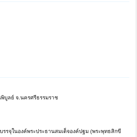
ttt2010
sakichan02
daverine
Phichimaru
แก่วัด
พิบูลย์ จ.นครศรีธรรมราช
Phichimaru
Livelight
ศิริพัฒน์ YSC
nippy
daverine
sakichan02
าบรรจุในองค์พระประธานสมเด็จองค์ปฐม (พระพุทธสิกขี