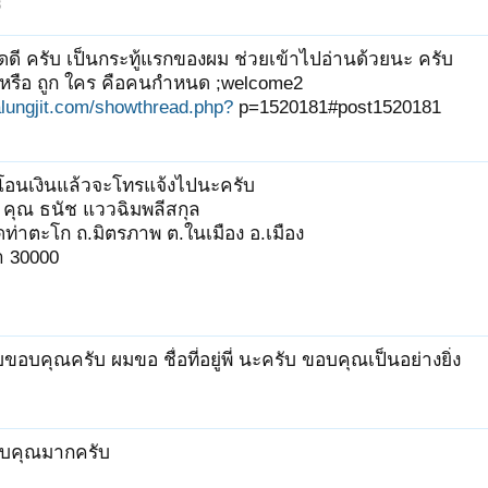
8
ดี ครับ เป็นกระทู้แรกของผม ช่วยเข้าไปอ่านด้วยนะ ครับ
 หรือ ถูก ใคร คือคนกำหนด ;welcome2
alungjit.com/showthread.php?
p=1520181#post1520181
โอนเงินแล้วจะโทรแจ้งไปนะครับ
ับ คุณ ธนัช แววฉิมพลีสกุล
ดท่าตะโก ถ.มิตรภาพ ต.ในเมือง อ.เมือง
า 30000
บขอบคุณครับ ผมขอ ชื่อที่อยู่พี่ นะครับ ขอบคุณเป็นอย่างยิ่ง
บคุณมากครับ