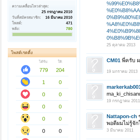
%99%E0%B8
ความเคลื่อนไหวล่าสุด:
%E0%B8%AA
25 กรกฎาคม 2010
0%B9%80%E
วันที่สมัครสมาชิก:
16 มีนาคม 2010
โพสต์:
471
%A8%E0%B8
พลัง:
780
4%E0%B9%8
0%B8%9B%E0
25 ตุลาคม 2013
โพสต์เรตติ้ง
CM01
พี่ครับ
ได้รับ:
ให้:
779
204
19 มกราคม 2013
1
0
markerkab00
ma_ki_chisa
0
0
19 กรกฎาคม 2011
0
0
Nattapon-ch
0
0
พอดีผมไม่รู้จั
0
0
3 มีนาคม 2011