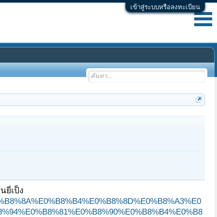
เข้าสู่ระบบหรือลงทะเบียน
ี่เป็ง
80%E0%B8%8A%E0%B8%B4%E0%B8%8D%E0%B8%A3%E0
8%94%E0%B8%81%E0%B8%90%E0%B8%B4%E0%B8