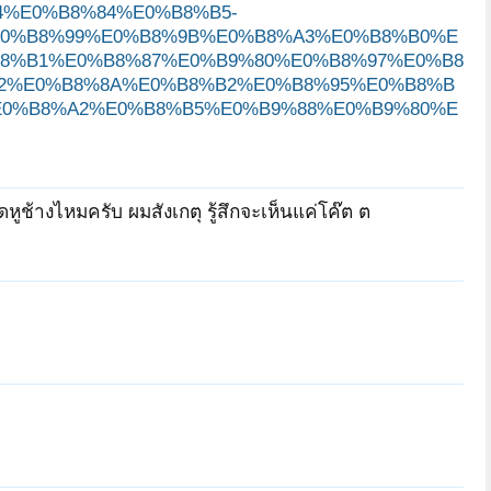
%E0%B8%84%E0%B8%B5-
0%B8%99%E0%B8%9B%E0%B8%A3%E0%B8%B0%E
8%B1%E0%B8%87%E0%B9%80%E0%B8%97%E0%B8
2%E0%B8%8A%E0%B8%B2%E0%B8%95%E0%B8%B
E0%B8%A2%E0%B8%B5%E0%B9%88%E0%B9%80%E
ดหูช้างไหมครับ ผมสังเกตุ รู้สึกจะเห็นแค่โค๊ต ต