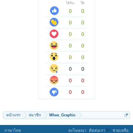
ได้รับ:
ให้:
0
0
0
0
0
0
0
0
0
0
0
0
0
0
0
0
หน้าแรก
สมาชิก
Mhee_Graphic
ภาษาไทย
ลงโฆษณา
ติดต่อเรา
ช่วยเหลือ