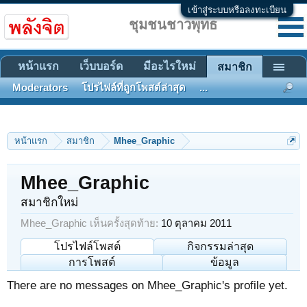
เข้าสู่ระบบหรือลงทะเบียน
ชุมชนชาวพุทธ
หน้าแรก
เว็บบอร์ด
มีอะไรใหม่
สมาชิก
Moderators
โปรไฟล์ที่ถูกโพสต์ล่าสุด
...
หน้าแรก
สมาชิก
Mhee_Graphic
Mhee_Graphic
สมาชิกใหม่
Mhee_Graphic เห็นครั้งสุดท้าย:
10 ตุลาคม 2011
โปรไฟล์โพสต์
กิจกรรมล่าสุด
การโพสต์
ข้อมูล
There are no messages on Mhee_Graphic's profile yet.