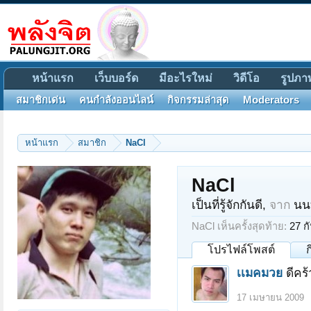
หน้าแรก
เว็บบอร์ด
มีอะไรใหม่
วิดีโอ
รูปภา
สมาชิกเด่น
คนกำลังออนไลน์
กิจกรรมล่าสุด
Moderators
หน้าแรก
สมาชิก
NaCl
NaCl
เป็นที่รู้จักกันดี
,
จาก
นน
NaCl เห็นครั้งสุดท้าย:
27 ก
โปรไฟล์โพสต์
เเมคมวย
ดีคร
17 เมษายน 2009