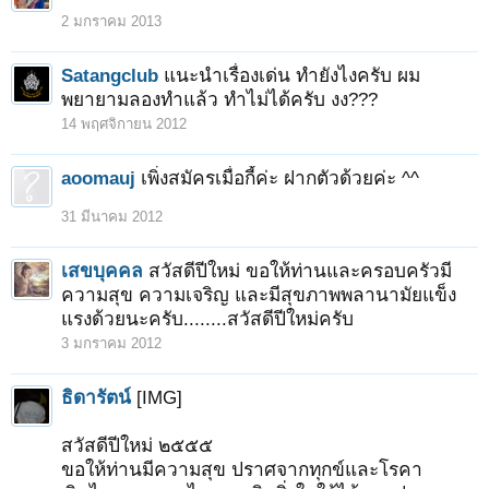
2 มกราคม 2013
Satangclub
แนะนำเรื่องเด่น ทำยังไงครับ ผม
พยายามลองทำแล้ว ทำไม่ได้ครับ งง???
14 พฤศจิกายน 2012
aoomauj
เพิ่งสมัครเมื่อกี้ค่ะ ฝากตัวด้วยค่ะ ^^
31 มีนาคม 2012
เสขบุคคล
สวัสดีปีใหม่ ขอให้ท่านและครอบครัวมี
ความสุข ความเจริญ และมีสุขภาพพลานามัยแข็ง
แรงด้วยนะครับ........สวัสดีปีใหม่ครับ
3 มกราคม 2012
ธิดารัตน์
[IMG]
สวัสดีปีใหม่ ๒๕๕๕
ขอให้ท่านมีความสุข ปราศจากทุกข์และโรคา