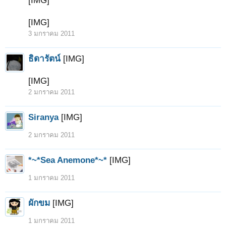
[IMG]
[IMG]
3 มกราคม 2011
ธิดารัตน์
[IMG]
[IMG]
2 มกราคม 2011
Siranya
[IMG]
2 มกราคม 2011
*~*Sea Anemone*~*
[IMG]
1 มกราคม 2011
ผักขม
[IMG]
1 มกราคม 2011