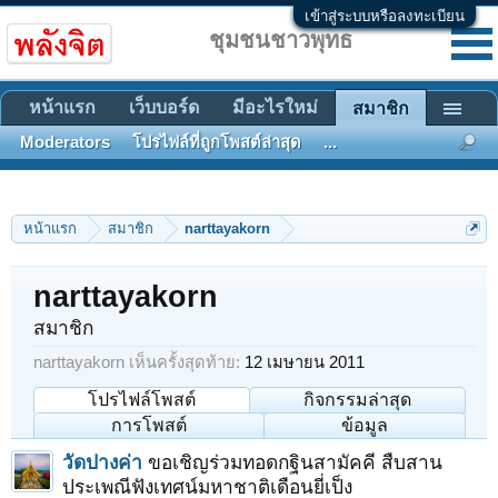
เข้าสู่ระบบหรือลงทะเบียน
ชุมชนชาวพุทธ
หน้าแรก
เว็บบอร์ด
มีอะไรใหม่
สมาชิก
Moderators
โปรไฟล์ที่ถูกโพสต์ล่าสุด
...
หน้าแรก
สมาชิก
narttayakorn
narttayakorn
สมาชิก
narttayakorn เห็นครั้งสุดท้าย:
12 เมษายน 2011
โปรไฟล์โพสต์
กิจกรรมล่าสุด
การโพสต์
ข้อมูล
วัดปางค่า
ขอเชิญร่วมทอดกฐินสามัคคี สืบสาน
ประเพณีฟังเทศน์มหาชาติเดือนยี่เป็ง