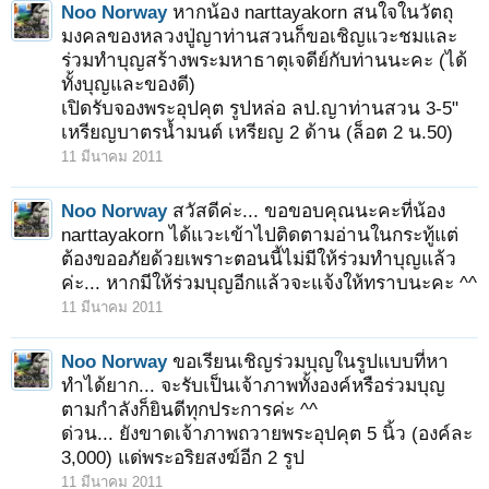
Noo Norway
หากน้อง narttayakorn สนใจในวัตถุ
มงคลของหลวงปู่ญาท่านสวนก็ขอเชิญแวะชมและ
ร่วมทำบุญสร้างพระมหาธาตุเจดีย์กับท่านนะคะ (ได้
ทั้งบุญและของดี)
เปิดรับจองพระอุปคุต รูปหล่อ ลป.ญาท่านสวน 3-5"
เหรียญบาตรน้ำมนต์ เหรียญ 2 ด้าน (ล็อต 2 น.50)
11 มีนาคม 2011
Noo Norway
สวัสดีค่ะ... ขอขอบคุณนะคะที่น้อง
narttayakorn ได้แวะเข้าไปติดตามอ่านในกระทู้แต่
ต้องขออภัยด้วยเพราะตอนนี้ไม่มีให้ร่วมทำบุญแล้ว
ค่ะ... หากมีให้ร่วมบุญอีกแล้วจะแจ้งให้ทราบนะคะ ^^
11 มีนาคม 2011
Noo Norway
ขอเรียนเชิญร่วมบุญในรูปแบบที่หา
ทำได้ยาก... จะรับเป็นเจ้าภาพทั้งองค์หรือร่วมบุญ
ตามกำลังก็ยินดีทุกประการค่ะ ^^
ด่วน... ยังขาดเจ้าภาพถวายพระอุปคุต 5 นิ้ว (องค์ละ
3,000) แด่พระอริยสงฆ์อีก 2 รูป
11 มีนาคม 2011