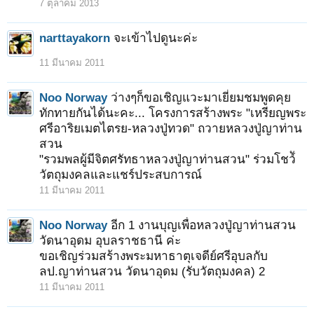
7 ตุลาคม 2013
narttayakorn
จะเข้าไปดูนะค่ะ
11 มีนาคม 2011
Noo Norway
ว่างๆก็ขอเชิญแวะมาเยี่ยมชมพูดคุย
ทักทายกันได้นะคะ... โครงการสร้างพระ "เหรียญพระ
ศรีอาริยเมตไตรย-หลวงปู่ทวด" ถวายหลวงปู่ญาท่าน
สวน
"รวมพลผู้มีจิตศรัทธาหลวงปู่ญาท่านสวน" ร่วมโชว์ั
วัตถุมงคลและแชร์ประสบการณ์
11 มีนาคม 2011
Noo Norway
อีก 1 งานบุญเพื่อหลวงปู่ญาท่านสวน
วัดนาอุดม อุบลราชธานี ค่ะ
ขอเชิญร่วมสร้างพระมหาธาตุเจดีย์ศรีอุบลกับ
ลป.ญาท่านสวน วัดนาอุดม (รับวัตถุมงคล) 2
11 มีนาคม 2011