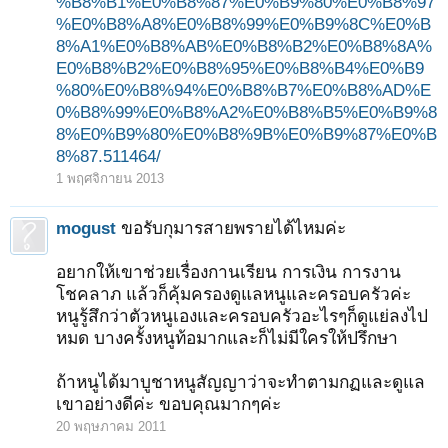
%B8%B1%E0%B8%87%E0%B9%80%E0%B8%97
%E0%B8%A8%E0%B8%99%E0%B9%8C%E0%B
8%A1%E0%B8%AB%E0%B8%B2%E0%B8%8A%
E0%B8%B2%E0%B8%95%E0%B8%B4%E0%B9
%80%E0%B8%94%E0%B8%B7%E0%B8%AD%E
0%B8%99%E0%B8%A2%E0%B8%B5%E0%B9%8
8%E0%B9%80%E0%B8%9B%E0%B9%87%E0%B
8%87.511464/
1 พฤศจิกายน 2013
mogust
ขอรับกุมารสายพรายได้ไหมค่ะ
อยากให้เขาช่วยเรื่องกานเรียน การเงิน การงาน
โชคลาภ แล้วก็คุ้มครองดูแลหนูและครอบครัวค่ะ
หนูรู้สึกว่าตัวหนูเองและครอบครัวอะไรๆก็ดูแย่ลงไป
หมด บางครั้งหนูท้อมากและก็ไม่มีใครให้ปรึกษา
ถ้าหนูได้มาบูชาหนูสัญญาว่าจะทำตามกฏและดูแล
เขาอย่างดีค่ะ ขอบคุณมากๆค่ะ
20 พฤษภาคม 2011