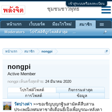
เข้าสู่ระบบหรือลงทะเบียน
ชุมชนชาวพุทธ
หน้าแรก
เว็บบอร์ด
มีอะไรใหม่
สมาชิก
Moderators
โปรไฟล์ที่ถูกโพสต์ล่าสุด
...
หน้าแรก
สมาชิก
nongpi
nongpi
Active Member
nongpi เห็นครั้งสุดท้าย:
24 มีนาคม 2020
โปรไฟล์โพสต์
กิจกรรมล่าสุด
การโพสต์
ข้อมูล
วัดปางค่า
>>ขอเชิญบุญกฐินสามัคคีสืบสาน
ประเพณีเทศมหาชาติเดือนยี่เป็งเพื่อบูรณะหลังคา