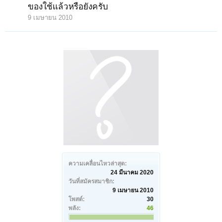
ของใช้แล้วหรือยังครับ
9 เมษายน 2010
ความเคลื่อนไหวล่าสุด:
24 มีนาคม 2020
วันที่สมัครสมาชิก:
9 เมษายน 2010
โพสต์:
30
พลัง:
46