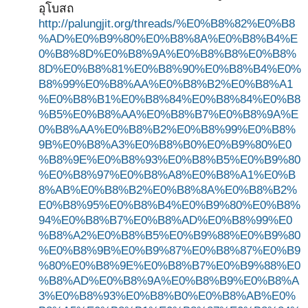
อุโบสถ
http://palungjit.org/threads/%E0%B8%82%E0%B8
%AD%E0%B9%80%E0%B8%8A%E0%B8%B4%E
0%B8%8D%E0%B8%9A%E0%B8%B8%E0%B8%
8D%E0%B8%81%E0%B8%90%E0%B8%B4%E0%
B8%99%E0%B8%AA%E0%B8%B2%E0%B8%A1
%E0%B8%B1%E0%B8%84%E0%B8%84%E0%B8
%B5%E0%B8%AA%E0%B8%B7%E0%B8%9A%E
0%B8%AA%E0%B8%B2%E0%B8%99%E0%B8%
9B%E0%B8%A3%E0%B8%B0%E0%B9%80%E0
%B8%9E%E0%B8%93%E0%B8%B5%E0%B9%80
%E0%B8%97%E0%B8%A8%E0%B8%A1%E0%B
8%AB%E0%B8%B2%E0%B8%8A%E0%B8%B2%
E0%B8%95%E0%B8%B4%E0%B9%80%E0%B8%
94%E0%B8%B7%E0%B8%AD%E0%B8%99%E0
%B8%A2%E0%B8%B5%E0%B9%88%E0%B9%80
%E0%B8%9B%E0%B9%87%E0%B8%87%E0%B9
%80%E0%B8%9E%E0%B8%B7%E0%B9%88%E0
%B8%AD%E0%B8%9A%E0%B8%B9%E0%B8%A
3%E0%B8%93%E0%B8%B0%E0%B8%AB%E0%