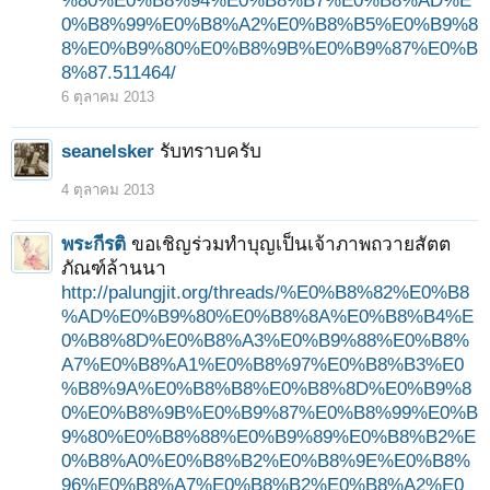
%80%E0%B8%94%E0%B8%B7%E0%B8%AD%E
0%B8%99%E0%B8%A2%E0%B8%B5%E0%B9%8
8%E0%B9%80%E0%B8%9B%E0%B9%87%E0%B
8%87.511464/
6 ตุลาคม 2013
seanelsker
รับทราบครับ
4 ตุลาคม 2013
พระกีรติ
ขอเชิญร่วมทำบุญเป็นเจ้าภาพถวายสัตต
ภัณฑ์ล้านนา
http://palungjit.org/threads/%E0%B8%82%E0%B8
%AD%E0%B9%80%E0%B8%8A%E0%B8%B4%E
0%B8%8D%E0%B8%A3%E0%B9%88%E0%B8%
A7%E0%B8%A1%E0%B8%97%E0%B8%B3%E0
%B8%9A%E0%B8%B8%E0%B8%8D%E0%B9%8
0%E0%B8%9B%E0%B9%87%E0%B8%99%E0%B
9%80%E0%B8%88%E0%B9%89%E0%B8%B2%E
0%B8%A0%E0%B8%B2%E0%B8%9E%E0%B8%
96%E0%B8%A7%E0%B8%B2%E0%B8%A2%E0