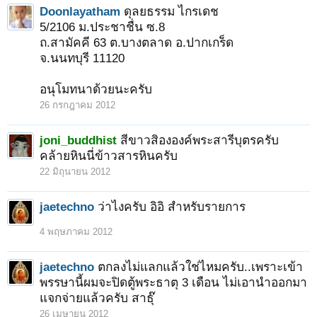
Doonlayatham
ดุลยธรรม ไกรเดช
5/2106 ม.ประชาชื่น ซ.8
ถ.สามัคคี 63 ต.บางตลาด อ.ปากเกร็ด
จ.นนทบุรี 11120
อนุโมทนาด้วยนะครับ
26 กรกฎาคม 2012
joni_buddhist
สีขาวสิององค์พระสารีบุตรครับ
คล้ายหินนี่ข้าวสารหินครับ
22 มิถุนายน 2012
jaetechno
ว่าไงครับ อิอิ สำหรับรายการ
4 พฤษภาคม 2012
jaetechno
ตกลงไม่แลกแล้วใช่ไหมครับ..เพราะเข้า
พรรษานี้ผมจะปิดตู้พระธาตุ 3 เดือน ไม่เอานำออกมา
แจกจ่ายแล้วครับ สาธุ๊
26 เมษายน 2012