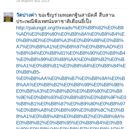
29 พฤศจิกายน 2013
วัดปางค่า
ขอเชิญร่วมทอดกฐินสามัคคี สืบสาน
ประเพณีฟังเทศน์มหาชาติเดือนยี่เป็ง
http://palungjit.org/threads/%E0%B8%82%E0%B8
%AD%E0%B9%80%E0%B8%8A%E0%B8%B4%E
0%B8%8D%E0%B8%A3%E0%B9%88%E0%B8%
A7%E0%B8%A1%E0%B8%97%E0%B8%AD%E0
%B8%94%E0%B8%81%E0%B8%90%E0%B8%B4
%E0%B8%99%E0%B8%AA%E0%B8%B2%E0%B
8%A1%E0%B8%B1%E0%B8%84%E0%B8%84%E
0%B8%B5-
%E0%B8%AA%E0%B8%B7%E0%B8%9A%E0%B
8%AA%E0%B8%B2%E0%B8%99%E0%B8%9B%
E0%B8%A3%E0%B8%B0%E0%B9%80%E0%B8
%9E%E0%B8%93%E0%B8%B5%E0%B8%9F%E0
%B8%B1%E0%B8%87%E0%B9%80%E0%B8%97
%E0%B8%A8%E0%B8%99%E0%B9%8C%E0%B
8%A1%E0%B8%AB%E0%B8%B2%E0%B8%8A%
E0%B8%B2%E0%B8%95%E0%B8%B4%E0%B9