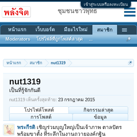
เข้าสู่ระบบหรือลงทะเบียน
ชุมชนชาวพุทธ
หน้าแรก
เว็บบอร์ด
มีอะไรใหม่
สมาชิก
Moderators
โปรไฟล์ที่ถูกโพสต์ล่าสุด
...
หน้าแรก
สมาชิก
nut1319
nut1319
เป็นที่รู้จักกันดี
nut1319 เห็นครั้งสุดท้าย:
23 กรกฎาคม 2015
โปรไฟล์โพสต์
กิจกรรมล่าสุด
การโพสต์
ข้อมูล
พระกีรติ
เชิญร่วมบุญใหญ่เป็นเจ้าภาพ ตาลปัตร
พร้อมขาตั้ง ที่ระลึกในงานถวายองค์กฐิน