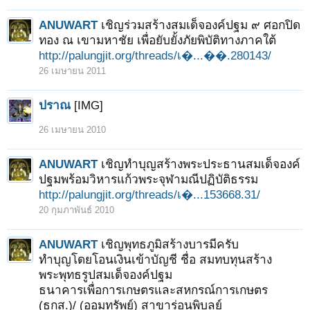
ANUWART
เชิญร่วมสร้างสมเด็จองค์ปฐม ๙ ศอกปิด
ทอง ณ เขามหาชัย เพื่อยับยั้งภัยพิบัติทางภาคใต้
http://palungjit.org/threads/เ�...��.280143/
26 เมษายน 2011
ปราณ
[IMG]
26 เมษายน 2010
ANUWART
เชิญทำบุญสร้างพระประธานสมเด็จองค์
ปฐมพร้อมวิหารแก้วพระจุฬามณีปฏิบัติธรรม
http://palungjit.org/threads/เ�...153668.31/
20 กุมภาพันธ์ 2010
ANUWART
เชิญพุทธภูมิสร้างบารมีครับ
ทำบุญโดยโอนเงินเข้าบัญชี ชื่อ สมทบทุนสร้าง
พระพุทธรูปสมเด็จองค์ปฐม
ธนาคารเพื่อการเกษตรและสหกรณ์การเกษตร
(ธกส.)/ (ออมทรัพย์) สาขาร่อนพิบูลย์