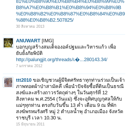
81%E0%B8%90%E0%B8%B4%E0%B8%99%E0%
B8%A7%E0%B8%B1%E0%B8%94%E0%B8%9B
%E0%B8%B2%E0%B8%87%E0%B8%84%E0%B9
%88%E0%B8%B2.507825/
30 สิงหาคม 2013
ANUWART
[IMG]
บอกบุญสร้างสมเด็จองอค์ปฐมและวิหารแก้ว เพื่อ
ยับยั้งภัยพิบัติ
http://palungjit.org/threads/เ�...280143.34/
7 มกราคม 2012
ttt2010
ขอเชิญชวนผู้มีจิตศรัทธาทุกท่านร่วมเป็นเจ้า
ภาพทอดผ้าป่าสามัคคี เพื่อนำปัจจัยซื้อที่ดินเป็นธรณี
สงฆ์และสร้างถาวรวัตถุต่างๆ ในวันศุกร์ที่ 12
สิงหาคม พ.ศ.2554 (วันแม่) ซึ่งจะอุทิศบุญกุศลให้กับ
แม่ๆทุกท่าน ตรงกับวันขึ้น 13 ค่ำ เดือน 9 ณ ที่พัก
สงฆ์พรหมรังศรี หมู่ 2 ตำบลน้ำพุ อำเภอเมือง จังหวัด
ราชบุรี เวลา 10.30 น.
15 มิถุนายน 2011