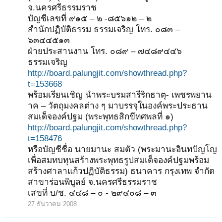
จ.นครศรีธรรมราช
บัญชีเลขที่ ๙๑๕ – ๒ -๘๕๖๑๒ – ๒
สำนักปฏิบัติธรรม ธรรมเจริญ โทร. ๐๘๓ –
๖๓๔๔๕๑๓
ฝ่ายประสานงาน โทร. ๐๘๙ – ๗๔๘๙๔๔๖
ธรรมเจริญ
http://board.palungjit.com/showthread.php?
t=153668
พร้อมเรียนเชิญ นำพระบรมสารีริกธาตุ- เพชรพยาน
าค – วัตถุมงคลต่าง ๆ มาบรรจุในองค์พระประธาน
สมเด็จองค์ปฐม (พระพุทธสิกขีทศพลที่ ๑)
http://board.palungjit.com/showthread.php?
t=158476
หรือบัญชีชื่อ นายมานะ สมตัว (พระมานะอินทปัญโญ
เพื่อสมทบทุนสร้างพระพุทธรูปสมเด็จองค์ปฐมพร้อม
สร้างศาลาแก้วปฏิบัติธรรม) ธนาคาร กรุงเทพ จำกัด
สาขาร่อนพิบูลย์ จ.นครศรีธรรมราช
เสขที่ บ/ช. ๔๔๘ – ๐ - ๒๙๔๐๘ – ๓
27 ธันวาคม 2008