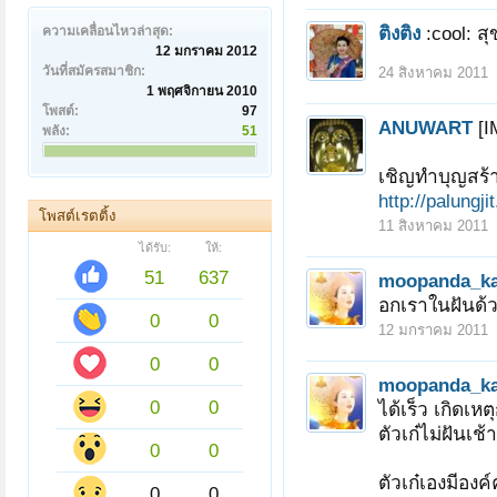
ติงติง
:cool: ส
ความเคลื่อนไหวล่าสุด:
12 มกราคม 2012
วันที่สมัครสมาชิก:
24 สิงหาคม 2011
1 พฤศจิกายน 2010
โพสต์:
97
ANUWART
[I
พลัง:
51
เชิญทำบุญสร้า
http://palungj
โพสต์เรตติ้ง
11 สิงหาคม 2011
ได้รับ:
ให้:
51
637
moopanda_k
อกเราในฝันด้
0
0
12 มกราคม 2011
0
0
moopanda_k
0
0
ได้เร็ว เกิดเหต
ตัวเก๋ไม่ฝันเช
0
0
ตัวเก๋เองมีองค
0
0