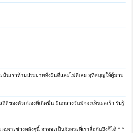
นั้นเราห้ามประมาททั้งฝันดีและไม่ดีเลย อุทิศบุญให้ผู้มาบ
ติของตัวเก๋เองที่เกิดขึ้น ฝันกลางวันมักจะเห็นผลเร็ว รับรู้
เฉพาะช่วงหลังๆนี้ อาจจะเป็นจังหวะที่เราสื่อกันถึงก็ได้ ^ ^