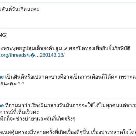
ุขสันต์วันเกิดนะคะ
MG]
งพระพุทธรูปสมเด็จองค์ปฐม ๙ ศอกปิดทองเพื่อยับยั้งภัยพิบัติ
it.org/threads/เ�...280143.18/
ae
เป็นฝันดีหรือเปล่าคะบางทีอาจเป็นการเตือนก็ได้ค่ะ เพราะฉะ
วยนะคะ ^ ^
ae
ที่ถามมาว่าเรื่องฝันกลางวันมันอาจจะใช้ได้ไม่ทุกคนแต่จากสถิ
ุการณ์ที่เห็นเร็วค่ะ
้ามืดก็จะช่วงบ่ายๆและมันก็เกิดจริงๆ
์คเนศคุ้มครองมีหลายครั้งที่เกิดเรื่องดีๆขึ้น เรื่องประหลาดใจโดย