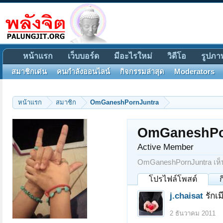
หน้าแรก
เว็บบอร์ด
มีอะไรใหม่
วิดีโอ
รูปภา
สมาชิกเด่น
คนกำลังออนไลน์
กิจกรรมล่าสุด
Moderators
หน้าแรก
สมาชิก
OmGaneshPornJuntra
OmGaneshPo
Active Member
OmGaneshPornJuntra เห็นค
โปรไฟล์โพสต์
j.chaisat
รักเ
2 ธันวาคม 2011