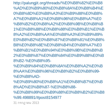
http://palungjit.org/threads/%E0%B8%82%E0%B8
%AD%E0%B9%80%E0%B8%8A%E0%B8%B4%E
0%B8%8D%E0%B8%A3%E0%B9%88%E0%B8%
A7%E0%B8%A1%E0%B8%96%E0%B8%A7%E0
%B8%B2%E0%B8%A2%E0%B8%9B%E0%B8%B
1%E0%B8%88%E0%B8%88%E0%B8%B1%E0%B
8%A2%E0%B8%AA%E0%B8%A3%E0%B9%89%
E0%B8%B2%E0%B8%87%E0%B8%81%E0%B8%
B8%E0%B8%8E%E0%B8%B4%E0%B8%A7%E0
%B8%B1%E0%B8%94%E0%B8%9B%E0%B8%B
2%E0%B8%87%E0%B8%84%E0%B9%88%E0%B
8%B2-%E0%B8%95-
%E0%B9%84%E0%B8%8A%E0%B8%A2%E0%B
8%AA%E0%B8%96%E0%B8%B2%E0%B8%99-
%E0%B8%AD-
%E0%B9%80%E0%B8%A1%E0%B8%B7%E0%B
8%AD%E0%B8%87-%E0%B8%88-
%E0%B8%99%E0%B9%88%E0%B8%B2%E0%B8
%99.498891/#post8154977
31 กรกฎาคม 2013