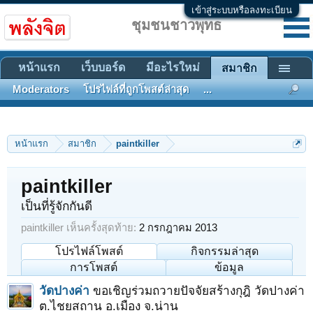
เข้าสู่ระบบหรือลงทะเบียน
ชุมชนชาวพุทธ
หน้าแรก
เว็บบอร์ด
มีอะไรใหม่
สมาชิก
Moderators
โปรไฟล์ที่ถูกโพสต์ล่าสุด
...
หน้าแรก
สมาชิก
paintkiller
paintkiller
เป็นที่รู้จักกันดี
paintkiller เห็นครั้งสุดท้าย:
2 กรกฎาคม 2013
โปรไฟล์โพสต์
กิจกรรมล่าสุด
การโพสต์
ข้อมูล
วัดปางค่า
ขอเชิญร่วมถวายปัจจัยสร้างกุฎิ วัดปางค่า
ต.ไชยสถาน อ.เมือง จ.น่าน