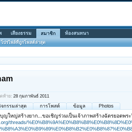
พ
เสียงธรรม
ห้องสนทนา
สมาชิก
โปรไฟล์ที่ถูกโพสต์ล่าสุด
ham
ดท้าย:
28 กุมภาพันธ์ 2011
กิจกรรมล่าสุด
การโพสต์
ข้อมูล
Photos
บุญใหญ่สร้างยาก...ขอเชิญร่วมเป็นเจ้าภาพสร้างฉัตรยอดพระ
ungjit.org/threads/%E0%B8%9A%E0%B8%B8%E0%B8%
%B8%A3%E0%B9%89%E0%B8%B2%E0%B8%87%E0%B8