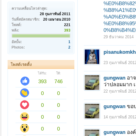
%E0%B8%82
ความเคลื่อนไหวล่าสุด:
%B8%A1%E0
28 กุมภาพันธ์ 2011
%A0%E0%B8
วันที่สมัครสมาชิก:
20 เมษายน 2010
%E0%B8%95
โพสต์:
221
0%B8%B4%E
พลัง:
393
29 ธันวาคม 2014
อัลบั้ม:
1
Photos:
2
pisanukomk
23 กุมภาพันธ์ 201
โพสต์เรตติ้ง
ได้รับ:
ให้:
gungwan
อาจ
393
746
ว่าปลอมมาก เ
22 กุมภาพันธ์ 201
0
0
0
0
gungwan
ขอบ
0
0
14 กุมภาพันธ์ 201
0
0
gungwan
องค