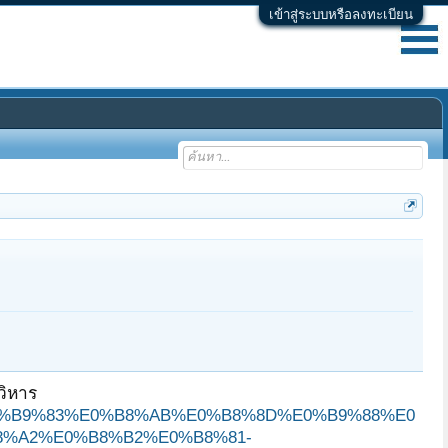
เข้าสู่ระบบหรือลงทะเบียน
วิหาร
8D%E0%B9%83%E0%B8%AB%E0%B8%8D%E0%B9%88%E0
%A2%E0%B8%B2%E0%B8%81-