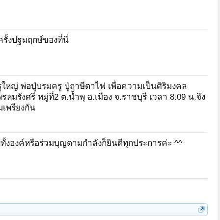
รั้งปฐมฤกษ์ของที่นี่
หญ่ พ่อปู่บรมครู ปู่ฤาษีตาไฟ เพื่อความเป็นศิริมงคล
งศรี หมู่ที่2 ต.น้ำพุ อ.เมือง จ.ราชบุรี เวลา 8.09 น.จึง
มเพรียงกัน
ั้งองค์หรือร่วมบุญตามกำลังก็ยินดีทุกประการค่ะ ^^