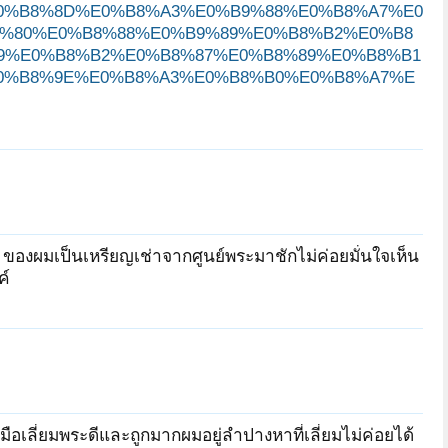
0%B8%8D%E0%B8%A3%E0%B9%88%E0%B8%A7%E0
%80%E0%B8%88%E0%B9%89%E0%B8%B2%E0%B8
9%E0%B8%B2%E0%B8%87%E0%B8%89%E0%B8%B1
0%B8%9E%E0%B8%A3%E0%B8%B0%E0%B8%A7%E
 ของผมเป็นเหรียญเช่าจากศูนย์พระมาชักไม่ค่อยมั่นใจเห็น
ค์
ือเลี่ยมพระดีและถูกมากผมอยู่ลำปางหาที่เลี่ยมไม่ค่อยได้