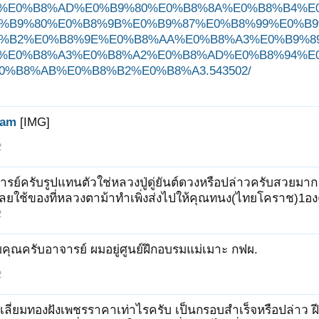
%E0%B8%AD%E0%B9%80%E0%B8%8A%E0%B8%B4%E
%B9%80%E0%B8%9B%E0%B9%87%E0%B8%99%E0%B9
%B2%E0%B8%9E%E0%B8%AA%E0%B8%A3%E0%B9%8
%E0%B8%A3%E0%B8%A2%E0%B8%AD%E0%B8%94%E
0%B8%AB%E0%B8%B2%E0%B8%A3.543502/
ham
[IMG]
2
ารย์ครับรูปแทนตัวใช่หลวงปู่ดู่ยันต์ดวงหรือปล่าวครับสวยมาก
ลยใช้ของที่หลวงตาม้าทำเพิ่งส่งไปให้คุณทนง(ไทยโคราช)1อง
2
คุณครับอาจารย์ ผมอยู่ศูนย์ฝึกอบรมแม่เมาะ กฟผ.
2
์เลี่ยมทองฝังเพชรราคาเท่าไรครับ เป็นกรอบสำเร็จหรือปล่าว ฝีม