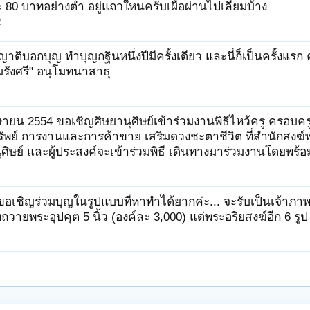
ะ 80 บาทอย่างต่ำ อยู่แถวใหนครับเผื่อผ่านไปเลี่ยมบ้าง
2
าติบอกบุญ ทำบุญกฐินหนึ่งปีมีครั้งเดียว และนี่ก็เป็นครั้งแรก ค
มรังศรี" อนุโมทนาสาธุ
ายน 2554 ขอเชิญศิษยานุศิษย์เข้าร่วมงานพิธีไหว้ครู ครอบครูใ
พย์ การงานและการค้าขาย เสริมดวงชะตาชีวิต ที่สำนักสงฆ์พรหมรั
ศิษย์ และผู้ประสงค์จะเข้าร่วมพิธี เดินทางมาร่วมงานโดยพร้อ
ขอเชิญร่วมบุญในรูปแบบที่หาทำได้ยากค่ะ... จะรับเป็นเจ้าภาพท
ถวายพระอุปคุต 5 นิ้ว (องค์ละ 3,000) แด่พระอริยสงฆ์อีก 6 รูป