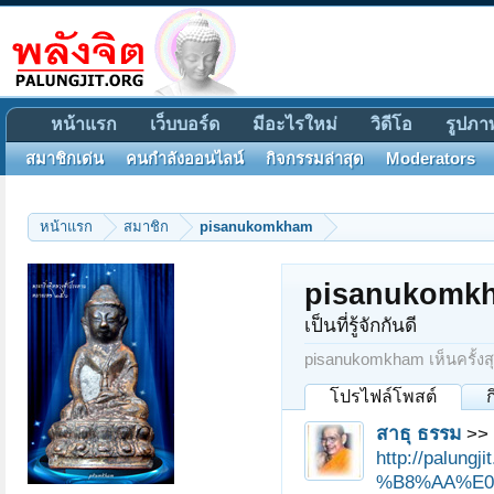
หน้าแรก
เว็บบอร์ด
มีอะไรใหม่
วิดีโอ
รูปภา
สมาชิกเด่น
คนกำลังออนไลน์
กิจกรรมล่าสุด
Moderators
หน้าแรก
สมาชิก
pisanukomkham
pisanukomk
เป็นที่รู้จักกันดี
pisanukomkham เห็นครั้งสุ
โปรไฟล์โพสต์
สาธุ ธรรม
>> 
http://pal
%B8%AA%E0