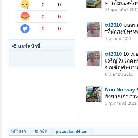
ค่าเลี่ยมองค์ล
0
0
14 กุมภาพันธ์ 201
0
0
ttt2010
ขออนุญ
0
0
"ที่พักสงฆ์พรห
1 ตุลาคม 2011
แชร์หน้านี้
ttt2010
10 เมษ
เจริญในโภคทรั
ขอเชิญศิษยานุ
9 เมษายน 2011
Noo Norway
ยังขาดเจ้าภาพ
3 กุมภาพันธ์ 2011
หน้าแรก
สมาชิก
pisanukomkham