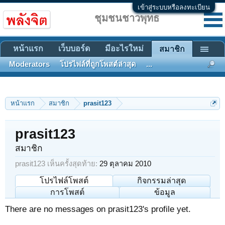
เข้าสู่ระบบหรือลงทะเบียน
ชุมชนชาวพุทธ
หน้าแรก
เว็บบอร์ด
มีอะไรใหม่
สมาชิก
Moderators
โปรไฟล์ที่ถูกโพสต์ล่าสุด
...
หน้าแรก
สมาชิก
prasit123
prasit123
สมาชิก
prasit123 เห็นครั้งสุดท้าย:
29 ตุลาคม 2010
โปรไฟล์โพสต์
กิจกรรมล่าสุด
การโพสต์
ข้อมูล
There are no messages on prasit123's profile yet.