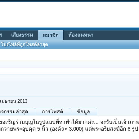
พ
เสียงธรรม
ห้องสนทนา
สมาชิก
โปรไฟล์ที่ถูกโพสต์ล่าสุด
 เมษายน 2013
กิจกรรมล่าสุด
การโพสต์
ข้อมูล
ขอเชิญร่วมบุญในรูปแบบที่หาทำได้ยากค่ะ... จะรับเป็นเจ้าภาพท
ถวายพระอุปคุต 5 นิ้ว (องค์ละ 3,000) แด่พระอริยสงฆ์อีก 6 รูป