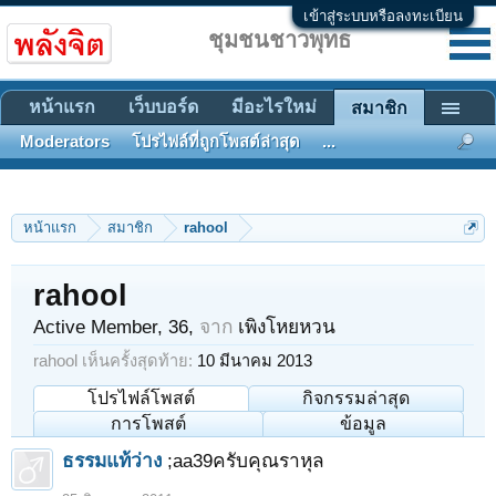
เข้าสู่ระบบหรือลงทะเบียน
ชุมชนชาวพุทธ
หน้าแรก
เว็บบอร์ด
มีอะไรใหม่
สมาชิก
Moderators
โปรไฟล์ที่ถูกโพสต์ล่าสุด
...
หน้าแรก
สมาชิก
rahool
rahool
Active Member
, 36,
จาก
เพิงโหยหวน
rahool เห็นครั้งสุดท้าย:
10 มีนาคม 2013
โปรไฟล์โพสต์
กิจกรรมล่าสุด
การโพสต์
ข้อมูล
ธรรมแท้ว่าง
;aa39ครับคุณราหุล