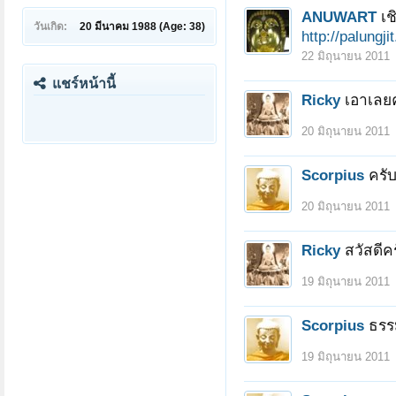
ANUWART
เช
วันเกิด:
20 มีนาคม 1988
(Age: 38)
http://palungj
22 มิถุนายน 2011
แชร์หน้านี้
Ricky
เอาเลยค
20 มิถุนายน 2011
Scorpius
ครั
20 มิถุนายน 2011
Ricky
สวัสดีค
19 มิถุนายน 2011
Scorpius
ธรร
19 มิถุนายน 2011