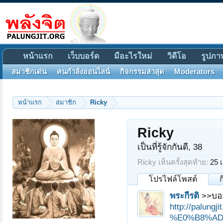
หน้าแรก
เว็บบอร์ด
มีอะไรใหม่
วิดีโอ
รูปภา
สมาชิกเด่น
คนกำลังออนไลน์
กิจกรรมล่าสุด
Moderators
หน้าแรก
สมาชิก
Ricky
Ricky
เป็นที่รู้จักกันดี
, 38
Ricky เห็นครั้งสุดท้าย:
25 
โปรไฟล์โพสต์
พระกีรติ
>>บอก
http://pal
%E0%B8%AD