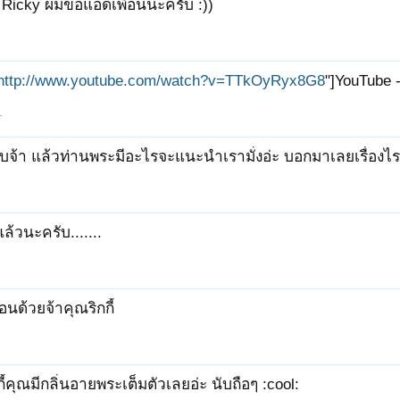
 Ricky ผมขอแอดเพื่อนนะครับ :))
http://www.youtube.com/watch?v=TTkOyRyx8G8
"]YouTube -
1
บจ้า แล้วท่านพระมีอะไรจะแนะนำเรามั่งอ่ะ บอกมาเลยเรื่องไรก
ล้วนะครับ.......
อนด้วยจ้าคุณริกกี้
ี้คุณมีกลิ่นอายพระเต็มตัวเลยอ่ะ นับถือๆ :cool: