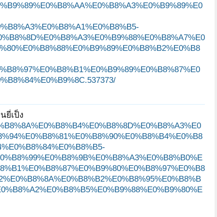
0%B9%89%E0%B8%AA%E0%B8%A3%E0%B9%89%E0
%B8%A3%E0%B8%A1%E0%B8%B5-
0%B8%8D%E0%B8%A3%E0%B9%88%E0%B8%A7%E0
%80%E0%B8%88%E0%B9%89%E0%B8%B2%E0%B8
%B8%97%E0%B8%B1%E0%B9%89%E0%B8%87%E0
B8%84%E0%B9%8C.537373/
ี่เป็ง
80%E0%B8%8A%E0%B8%B4%E0%B8%8D%E0%B8%A3%E0
8%94%E0%B8%81%E0%B8%90%E0%B8%B4%E0%B8
%E0%B8%84%E0%B8%B5-
0%B8%99%E0%B8%9B%E0%B8%A3%E0%B8%B0%E
8%B1%E0%B8%87%E0%B9%80%E0%B8%97%E0%B8
2%E0%B8%8A%E0%B8%B2%E0%B8%95%E0%B8%B
E0%B8%A2%E0%B8%B5%E0%B9%88%E0%B9%80%E