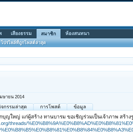
พ
เสียงธรรม
ห้องสนทนา
สมาชิก
โปรไฟล์ที่ถูกโพสต์ล่าสุด
เมษายน 2014
กิจกรรมล่าสุด
การโพสต์
ข้อมูล
บุญใหญ่ แก่ผู้สร้าง ทานบารม ขอเชิญร่วมเป็นเจ้าภาพ สร้างรู
ungjit.org/threads/%E0%B8%9A%E0%B8%AD%E0%B8%8
%E0%B8%B5%E0%B8%81%E0%B8%84%E0%B8%A3%E0