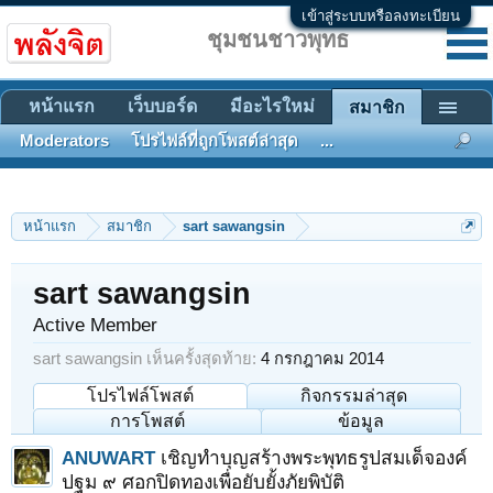
เข้าสู่ระบบหรือลงทะเบียน
ชุมชนชาวพุทธ
หน้าแรก
เว็บบอร์ด
มีอะไรใหม่
สมาชิก
Moderators
โปรไฟล์ที่ถูกโพสต์ล่าสุด
...
หน้าแรก
สมาชิก
sart sawangsin
sart sawangsin
Active Member
sart sawangsin เห็นครั้งสุดท้าย:
4 กรกฎาคม 2014
โปรไฟล์โพสต์
กิจกรรมล่าสุด
การโพสต์
ข้อมูล
ANUWART
เชิญทำบุญสร้างพระพุทธรูปสมเด็จองค์
ปฐม ๙ ศอกปิดทองเพื่อยับยั้งภัยพิบัติ