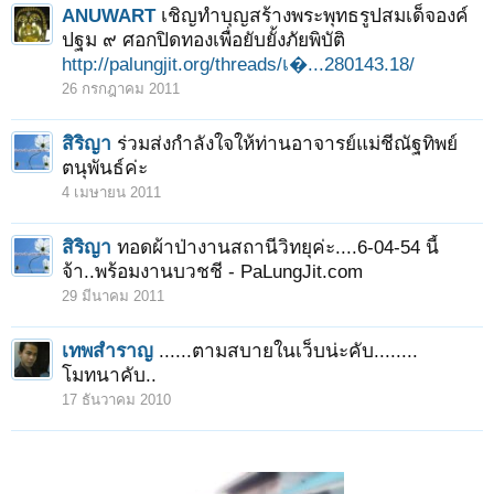
ANUWART
เชิญทำบุญสร้างพระพุทธรูปสมเด็จองค์
ปฐม ๙ ศอกปิดทองเพื่อยับยั้งภัยพิบัติ
http://palungjit.org/threads/เ�...280143.18/
26 กรกฎาคม 2011
สิริญา
ร่วมส่งกำลังใจให้ท่านอาจารย์แม่ชีณัฐทิพย์
ตนุพันธ์ค่ะ
4 เมษายน 2011
สิริญา
ทอดผ้าป่างานสถานีวิทยุค่ะ....6-04-54 นี้
จ้า..พร้อมงานบวชชี - PaLungJit.com
29 มีนาคม 2011
เทพสำราญ
......ตามสบายในเว็บน่ะคับ........
โมทนาคับ..
17 ธันวาคม 2010