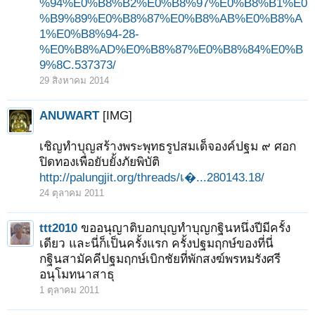
%94%E0%B8%B2%E0%B8%97%E0%B8%B1%E0
%B9%89%E0%B8%87%E0%B8%AB%E0%B8%A
1%E0%B8%94-28-
%E0%B8%AD%E0%B8%87%E0%B8%84%E0%B
9%8C.537373/
29 สิงหาคม 2014
ANUWART
[IMG]
เชิญทำบุญสร้างพระพุทธรูปสมเด็จองค์ปฐม ๙ ศอก
ปิดทองเพื่อยับยั้งภัยพิบัติ
http://palungjit.org/threads/เ�...280143.18/
24 ตุลาคม 2011
ttt2010
ขออนุญาติบอกบุญทำบุญกฐินหนึ่งปีมีครั้ง
เดียว และนี่ก็เป็นครั้งแรก ครั้งปฐมฤกษ์ของที่นี่
กฐินสามัคคีปฐมฤกษ์เบิกชัยที่พักสงฆ์พรหมรังศรี
อนุโมทนาสาธุ
1 ตุลาคม 2011