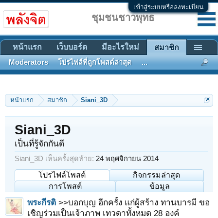
เข้าสู่ระบบหรือลงทะเบียน
ชุมชนชาวพุทธ
หน้าแรก
เว็บบอร์ด
มีอะไรใหม่
สมาชิก
Moderators
โปรไฟล์ที่ถูกโพสต์ล่าสุด
...
หน้าแรก
สมาชิก
Siani_3D
Siani_3D
เป็นที่รู้จักกันดี
Siani_3D เห็นครั้งสุดท้าย:
24 พฤศจิกายน 2014
โปรไฟล์โพสต์
กิจกรรมล่าสุด
การโพสต์
ข้อมูล
พระกีรติ
>>บอกบุญ อีกครั้ง แก่ผู้สร้าง ทานบารมี ขอ
เชิญร่วมเป็นเจ้าภาพ เทวดาทั้งหมด 28 องค์