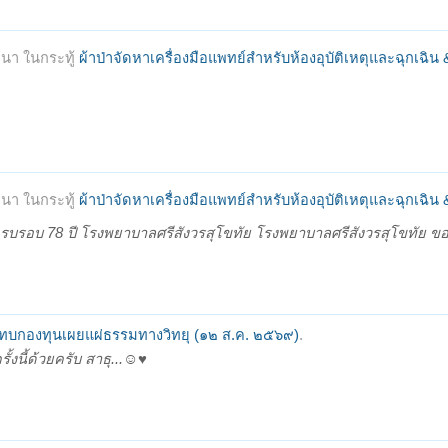
นา ในกระทู้
ผ้าป่าจัดหาเครื่องมือแพทย์สำหรับห้องอุบัติเหตุและฉุกเฉิน
นา ในกระทู้
ผ้าป่าจัดหาเครื่องมือแพทย์สำหรับห้องอุบัติเหตุและฉุกเฉิน
รบรอบ 78 ปี โรงพยาบาลศรีสังวรสุโขทัย โรงพยาบาลศรีสังวรสุโขทัย ข
มทบกองทุนเผยแผ่ธรรมทางวิทยุ (๑๒ ส.ค. ๒๕๖๙)
.
ี้ด้วยครับ สาธุ...☺️♥️