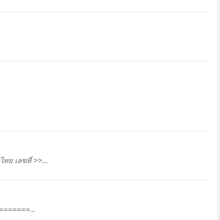
ทย เลขที่ >>...
========...