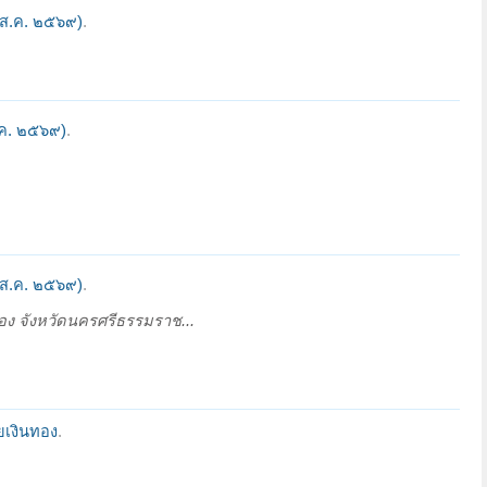
 ส.ค. ๒๕๖๙)
.
.ค. ๒๕๖๙)
.
 ส.ค. ๒๕๖๙)
.
ง จังหวัดนครศรีธรรมราช...
ยเงินทอง
.