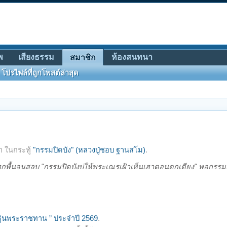
พ
เสียงธรรม
ห้องสนทนา
สมาชิก
โปรไฟล์ที่ถูกโพสต์ล่าสุด
 ในกระทู้
"กรรมปิดบัง" (หลวงปู่ชอบ ฐานสโม)
.
ทกพื้นจนสลบ "กรรมปิดบังบ่ให้พระเณรเฝ้าเห็นเฮาตอนตกเตียง" พอกรรมแส
กฐินพระราชทาน ” ประจำปี 2569
.