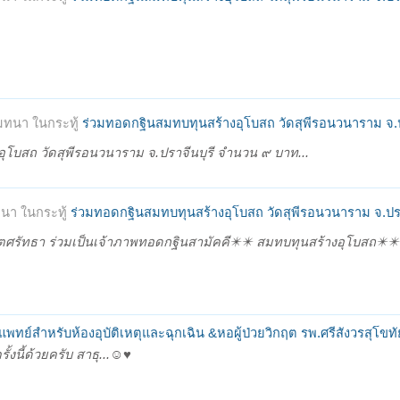
มทนา ในกระทู้
ร่วมทอดกฐินสมทบทุนสร้างอุโบสถ วัดสุพีรอนวนาราม จ.ป
ุโบสถ วัดสุพีรอนวนาราม จ.ปราจีนบุรี จำนวน ๙ บาท...
นา ในกระทู้
ร่วมทอดกฐินสมทบทุนสร้างอุโบสถ วัดสุพีรอนวนาราม จ.ปรา
ตศรัทธา ร่วมเป็นเจ้าภาพทอดกฐินสามัคคี✴️✴️ สมทบทุนสร้างอุโบสถ✴️✴
อแพทย์สำหรับห้องอุบัติเหตุและฉุกเฉิน &หอผู้ป่วยวิกฤต รพ.ศรีสังวรสุโขท
ี้ด้วยครับ สาธุ...☺️♥️