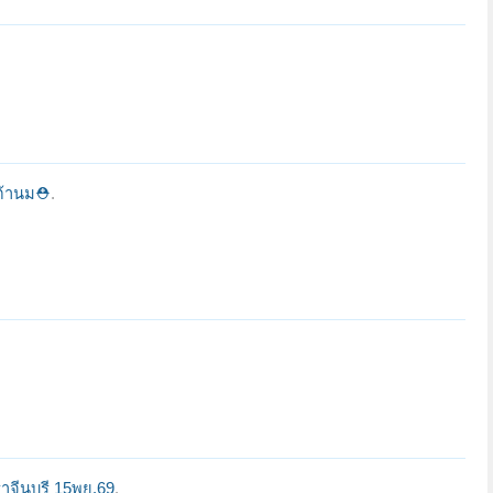
เต้านม⛑️
.
จีนบุรี 15พย.69
.