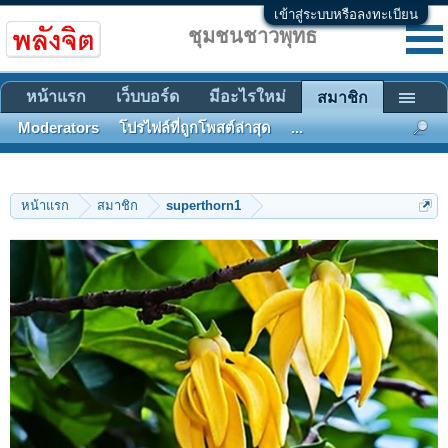
เข้าสู่ระบบหรือลงทะเบียน
ชุมชนชาวพุทธ
หน้าแรก
เว็บบอร์ด
มีอะไรใหม่
สมาชิก
Moderators
โปรไฟล์ที่ถูกโพสต์ล่าสุด
...
หน้าแรก
สมาชิก
superthorn1