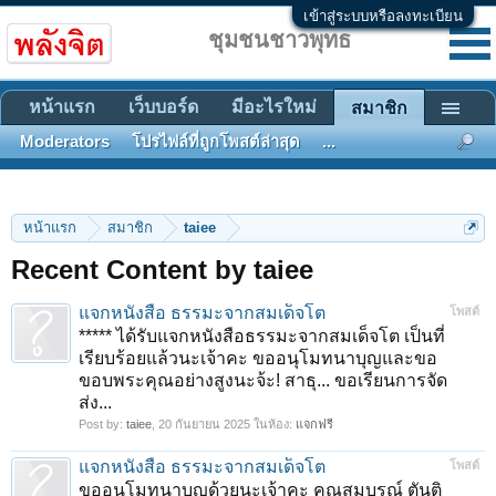
เข้าสู่ระบบหรือลงทะเบียน
ชุมชนชาวพุทธ
หน้าแรก
เว็บบอร์ด
มีอะไรใหม่
สมาชิก
Moderators
โปรไฟล์ที่ถูกโพสต์ล่าสุด
...
หน้าแรก
สมาชิก
taiee
Recent Content by taiee
แจกหนังสือ ธรรมะจากสมเด็จโต
โพสต์
***** ได้รับแจกหนังสือธรรมะจากสมเด็จโต เป็นที่
เรียบร้อยแล้วนะเจ้าคะ ขออนุโมทนาบุญและขอ
ขอบพระคุณอย่างสูงนะจ้ะ! สาธุ... ขอเรียนการจัด
ส่ง...
Post by:
taiee
,
20 กันยายน 2025
ในห้อง:
แจกฟรี
แจกหนังสือ ธรรมะจากสมเด็จโต
โพสต์
ขออนุโมทนาบุญด้วยนะเจ้าคะ คุณสมบูรณ์ ตันติ