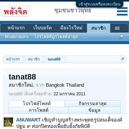
เข้าสู่ระบบหรือลงทะเบียน
ชุมชนชาวพุทธ
หน้าแรก
เว็บบอร์ด
มีอะไรใหม่
สมาชิก
Moderators
โปรไฟล์ที่ถูกโพสต์ล่าสุด
...
หน้าแรก
สมาชิก
tanat88
tanat88
สมาชิกใหม่
,
จาก
Bangkok Thailand
tanat88 เห็นครั้งสุดท้าย:
22 มกราคม 2011
โปรไฟล์โพสต์
กิจกรรมล่าสุด
การโพสต์
ข้อมูล
ANUWART
เชิญทำบุญสร้างพระพุทธรูปสมเด็จองค์
ปฐม ๙ ศอกปิดทองเพื่อยับยั้งภัยพิบัติ